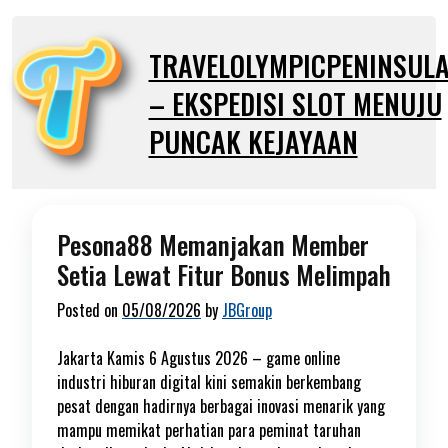
Skip
to
TRAVELOLYMPICPENINSUL
content
– EKSPEDISI SLOT MENUJU
PUNCAK KEJAYAAN
Pesona88 Memanjakan Member
Setia Lewat Fitur Bonus Melimpah
Posted on
05/08/2026
by
JBGroup
Jakarta Kamis 6 Agustus 2026 – game online
industri hiburan digital kini semakin berkembang
pesat dengan hadirnya berbagai inovasi menarik yang
mampu memikat perhatian para peminat taruhan