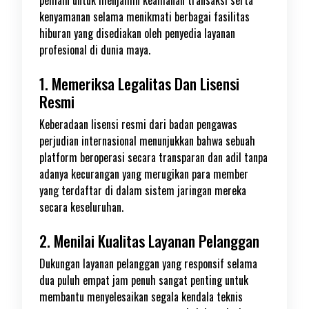
pemain untuk menjamin keamanan transaksi serta
kenyamanan selama menikmati berbagai fasilitas
hiburan yang disediakan oleh penyedia layanan
profesional di dunia maya.
1. Memeriksa Legalitas Dan Lisensi
Resmi
Keberadaan lisensi resmi dari badan pengawas
perjudian internasional menunjukkan bahwa sebuah
platform beroperasi secara transparan dan adil tanpa
adanya kecurangan yang merugikan para member
yang terdaftar di dalam sistem jaringan mereka
secara keseluruhan.
2. Menilai Kualitas Layanan Pelanggan
Dukungan layanan pelanggan yang responsif selama
dua puluh empat jam penuh sangat penting untuk
membantu menyelesaikan segala kendala teknis