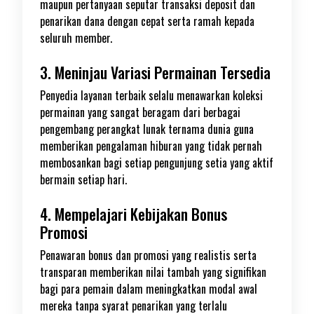
maupun pertanyaan seputar transaksi deposit dan
penarikan dana dengan cepat serta ramah kepada
seluruh member.
3. Meninjau Variasi Permainan Tersedia
Penyedia layanan terbaik selalu menawarkan koleksi
permainan yang sangat beragam dari berbagai
pengembang perangkat lunak ternama dunia guna
memberikan pengalaman hiburan yang tidak pernah
membosankan bagi setiap pengunjung setia yang aktif
bermain setiap hari.
4. Mempelajari Kebijakan Bonus
Promosi
Penawaran bonus dan promosi yang realistis serta
transparan memberikan nilai tambah yang signifikan
bagi para pemain dalam meningkatkan modal awal
mereka tanpa syarat penarikan yang terlalu