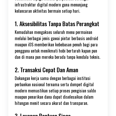
infrastruktur digital modern guna menunjang
kelancaran aktivitas bermain setiap hari.
1. Aksesibilitas Tanpa Batas Perangkat
Kemudahan mengakses seluruh menu permainan
melalui berbagai jenis gawai pintar berbasis android
maupun iOS memberikan kebebasan penuh bagi para
pengguna untuk menikmati hobi bertaruh kapan pun
dan di mana pun mereka berada tanpa kendala teknis.
2. Transaksi Cepat Dan Aman
Dukungan kerja sama dengan berbagai institusi
perbankan nasional ternama serta dompet digital
modern memastikan setiap proses pengisian saldo
maupun penarikan dana dapat diselesaikan dalam
hitungan menit secara akurat dan transparan.
3. Layanan Bantuan Siaga