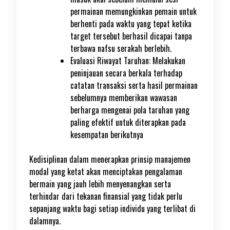
permainan memungkinkan pemain untuk
berhenti pada waktu yang tepat ketika
target tersebut berhasil dicapai tanpa
terbawa nafsu serakah berlebih.
Evaluasi Riwayat Taruhan: Melakukan
peninjauan secara berkala terhadap
catatan transaksi serta hasil permainan
sebelumnya memberikan wawasan
berharga mengenai pola taruhan yang
paling efektif untuk diterapkan pada
kesempatan berikutnya
Kedisiplinan dalam menerapkan prinsip manajemen
modal yang ketat akan menciptakan pengalaman
bermain yang jauh lebih menyenangkan serta
terhindar dari tekanan finansial yang tidak perlu
sepanjang waktu bagi setiap individu yang terlibat di
dalamnya.