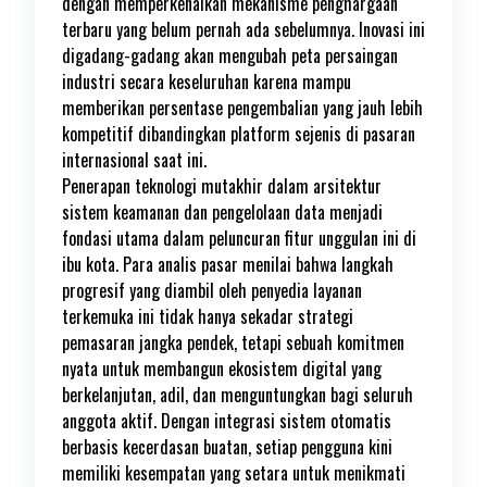
dengan memperkenalkan mekanisme penghargaan
terbaru yang belum pernah ada sebelumnya. Inovasi ini
digadang-gadang akan mengubah peta persaingan
industri secara keseluruhan karena mampu
memberikan persentase pengembalian yang jauh lebih
kompetitif dibandingkan platform sejenis di pasaran
internasional saat ini.
Penerapan teknologi mutakhir dalam arsitektur
sistem keamanan dan pengelolaan data menjadi
fondasi utama dalam peluncuran fitur unggulan ini di
ibu kota. Para analis pasar menilai bahwa langkah
progresif yang diambil oleh penyedia layanan
terkemuka ini tidak hanya sekadar strategi
pemasaran jangka pendek, tetapi sebuah komitmen
nyata untuk membangun ekosistem digital yang
berkelanjutan, adil, dan menguntungkan bagi seluruh
anggota aktif. Dengan integrasi sistem otomatis
berbasis kecerdasan buatan, setiap pengguna kini
memiliki kesempatan yang setara untuk menikmati