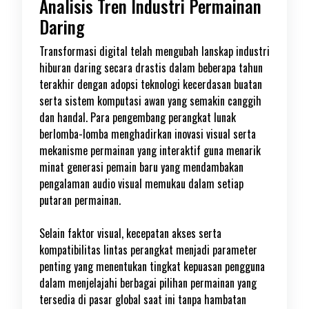
Analisis Tren Industri Permainan
Daring
Transformasi digital telah mengubah lanskap industri
hiburan daring secara drastis dalam beberapa tahun
terakhir dengan adopsi teknologi kecerdasan buatan
serta sistem komputasi awan yang semakin canggih
dan handal. Para pengembang perangkat lunak
berlomba-lomba menghadirkan inovasi visual serta
mekanisme permainan yang interaktif guna menarik
minat generasi pemain baru yang mendambakan
pengalaman audio visual memukau dalam setiap
putaran permainan.
Selain faktor visual, kecepatan akses serta
kompatibilitas lintas perangkat menjadi parameter
penting yang menentukan tingkat kepuasan pengguna
dalam menjelajahi berbagai pilihan permainan yang
tersedia di pasar global saat ini tanpa hambatan