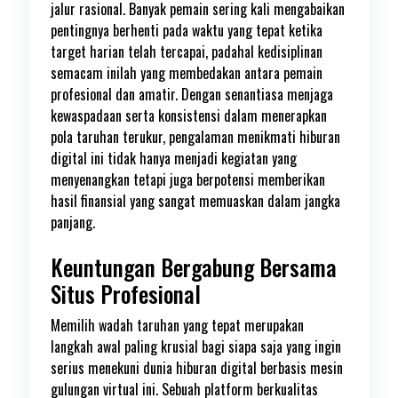
jalur rasional. Banyak pemain sering kali mengabaikan
pentingnya berhenti pada waktu yang tepat ketika
target harian telah tercapai, padahal kedisiplinan
semacam inilah yang membedakan antara pemain
profesional dan amatir. Dengan senantiasa menjaga
kewaspadaan serta konsistensi dalam menerapkan
pola taruhan terukur, pengalaman menikmati hiburan
digital ini tidak hanya menjadi kegiatan yang
menyenangkan tetapi juga berpotensi memberikan
hasil finansial yang sangat memuaskan dalam jangka
panjang.
Keuntungan Bergabung Bersama
Situs Profesional
Memilih wadah taruhan yang tepat merupakan
langkah awal paling krusial bagi siapa saja yang ingin
serius menekuni dunia hiburan digital berbasis mesin
gulungan virtual ini. Sebuah platform berkualitas