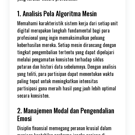
1. Analisis Pola Algoritma Mesin
Memahami karakteristik sistem kerja dari setiap unit
digital merupakan langkah fundamental bagi para
profesional yang ingin memaksimalkan peluang
keberhasilan mereka. Setiap mesin dirancang dengan
tingkat pengembalian tertentu yang dapat dipelajari
melalui pengamatan konsisten terhadap siklus
putaran dan histori data sebelumnya. Dengan analisis
yang teliti, para partisipan dapat menentukan waktu
paling tepat untuk meningkatkan intensitas
partisipasi guna meraih hasil yang jauh lebih optimal
secara konsisten.
2. Manajemen Modal dan Pengendalian
Emosi
Disiplin finansial memegang peranan krusial dalam