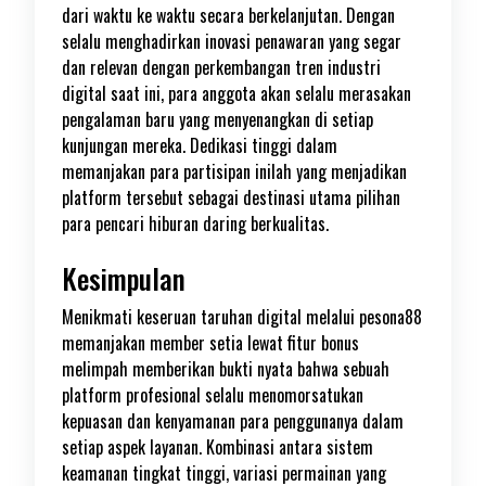
dari waktu ke waktu secara berkelanjutan. Dengan
selalu menghadirkan inovasi penawaran yang segar
dan relevan dengan perkembangan tren industri
digital saat ini, para anggota akan selalu merasakan
pengalaman baru yang menyenangkan di setiap
kunjungan mereka. Dedikasi tinggi dalam
memanjakan para partisipan inilah yang menjadikan
platform tersebut sebagai destinasi utama pilihan
para pencari hiburan daring berkualitas.
Kesimpulan
Menikmati keseruan taruhan digital melalui pesona88
memanjakan member setia lewat fitur bonus
melimpah memberikan bukti nyata bahwa sebuah
platform profesional selalu menomorsatukan
kepuasan dan kenyamanan para penggunanya dalam
setiap aspek layanan. Kombinasi antara sistem
keamanan tingkat tinggi, variasi permainan yang