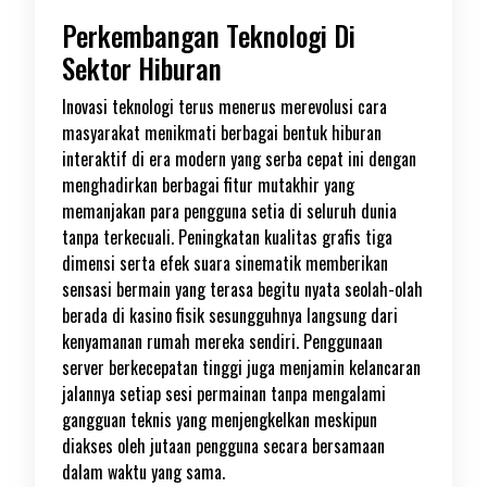
Perkembangan Teknologi Di
Sektor Hiburan
Inovasi teknologi terus menerus merevolusi cara
masyarakat menikmati berbagai bentuk hiburan
interaktif di era modern yang serba cepat ini dengan
menghadirkan berbagai fitur mutakhir yang
memanjakan para pengguna setia di seluruh dunia
tanpa terkecuali. Peningkatan kualitas grafis tiga
dimensi serta efek suara sinematik memberikan
sensasi bermain yang terasa begitu nyata seolah-olah
berada di kasino fisik sesungguhnya langsung dari
kenyamanan rumah mereka sendiri. Penggunaan
server berkecepatan tinggi juga menjamin kelancaran
jalannya setiap sesi permainan tanpa mengalami
gangguan teknis yang menjengkelkan meskipun
diakses oleh jutaan pengguna secara bersamaan
dalam waktu yang sama.