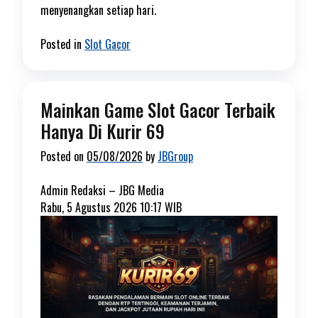
menyenangkan setiap hari.
Posted in
Slot Gacor
Mainkan Game Slot Gacor Terbaik
Hanya Di Kurir 69
Posted on
05/08/2026
by
JBGroup
Admin Redaksi –
JBG Media
Rabu, 5 Agustus 2026 10:17 WIB