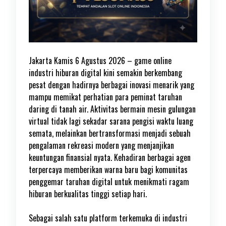
Jakarta Kamis 6 Agustus 2026 – game online
industri hiburan digital kini semakin berkembang
pesat dengan hadirnya berbagai inovasi menarik yang
mampu memikat perhatian para peminat taruhan
daring di tanah air. Aktivitas bermain mesin gulungan
virtual tidak lagi sekadar sarana pengisi waktu luang
semata, melainkan bertransformasi menjadi sebuah
pengalaman rekreasi modern yang menjanjikan
keuntungan finansial nyata. Kehadiran berbagai agen
terpercaya memberikan warna baru bagi komunitas
penggemar taruhan digital untuk menikmati ragam
hiburan berkualitas tinggi setiap hari.
Sebagai salah satu platform terkemuka di industri