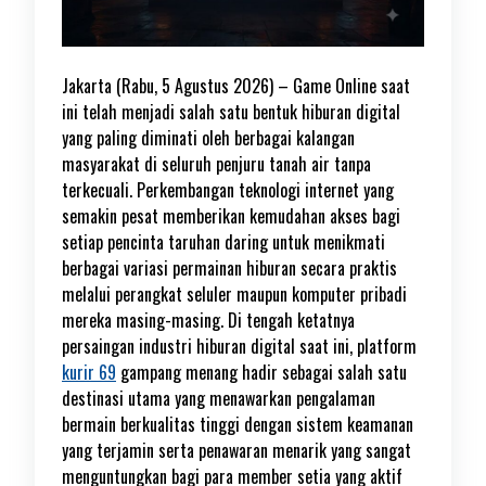
Jakarta (Rabu, 5 Agustus 2026) – Game Online saat
ini telah menjadi salah satu bentuk hiburan digital
yang paling diminati oleh berbagai kalangan
masyarakat di seluruh penjuru tanah air tanpa
terkecuali. Perkembangan teknologi internet yang
semakin pesat memberikan kemudahan akses bagi
setiap pencinta taruhan daring untuk menikmati
berbagai variasi permainan hiburan secara praktis
melalui perangkat seluler maupun komputer pribadi
mereka masing-masing. Di tengah ketatnya
persaingan industri hiburan digital saat ini, platform
kurir 69
gampang menang hadir sebagai salah satu
destinasi utama yang menawarkan pengalaman
bermain berkualitas tinggi dengan sistem keamanan
yang terjamin serta penawaran menarik yang sangat
menguntungkan bagi para member setia yang aktif