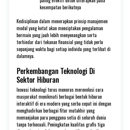
paling efektif untuk diterapkan pada
kesempatan berikutnya
Kedisiplinan dalam menerapkan prinsip manajemen
modal yang ketat akan menciptakan pengalaman
bermain yang jauh lebih menyenangkan serta
terhindar dari tekanan finansial yang tidak perlu
sepanjang waktu bagi setiap individu yang terlibat di
dalamnya.
Perkembangan Teknologi Di
Sektor Hiburan
Inovasi teknologi terus menerus merevolusi cara
masyarakat menikmati berbagai bentuk hiburan
interaktif di era modern yang serba cepat ini dengan
menghadirkan berbagai fitur mutakhir yang
memanjakan para pengguna setia di seluruh dunia
tanpa terkecuali. Peningkatan kualitas grafis tiga