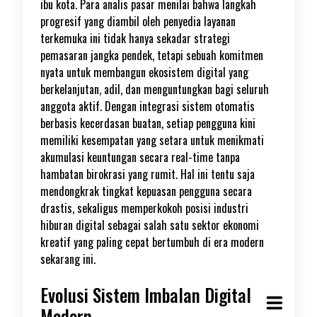
ibu kota. Para analis pasar menilai bahwa langkah
progresif yang diambil oleh penyedia layanan
terkemuka ini tidak hanya sekadar strategi
pemasaran jangka pendek, tetapi sebuah komitmen
nyata untuk membangun ekosistem digital yang
berkelanjutan, adil, dan menguntungkan bagi seluruh
anggota aktif. Dengan integrasi sistem otomatis
berbasis kecerdasan buatan, setiap pengguna kini
memiliki kesempatan yang setara untuk menikmati
akumulasi keuntungan secara real-time tanpa
hambatan birokrasi yang rumit. Hal ini tentu saja
mendongkrak tingkat kepuasan pengguna secara
drastis, sekaligus memperkokoh posisi industri
hiburan digital sebagai salah satu sektor ekonomi
kreatif yang paling cepat bertumbuh di era modern
sekarang ini.
Evolusi Sistem Imbalan Digital
Modern