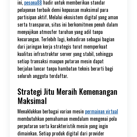
ini,
pesona88
hadir untuk memberikan standar
pelayanan terbaik demi kepuasan maksimal para
partisipan aktif. Melalui ekosistem digital yang aman
serta transparan, situs ini berkomitmen penuh dalam
menyajikan atmosfer taruhan yang adil tanpa
kecurangan. Terlebih lagi, kehadiran sebagai bagian
dari jaringan kerja strategis turut memperkuat
kualitas infrastruktur server yang stabil, sehingga
setiap transaksi maupun putaran mesin dapat
berjalan lancar tanpa hambatan teknis berarti bagi
seluruh anggota terdaftar.
Strategi Jitu Meraih Kemenangan
Maksimal
Menaklukkan berbagai varian mesin
permainan virtual
membutuhkan pemahaman mendalam mengenai pola
perputaran serta karakteristik mesin yang ingin
dimainkan. Setiap produk digital dari provider