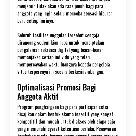
menjamin tidak akan ada rasa jenuh bagi para
anggota yang ingin selalu mencoba sensasi hiburan
baru setiap harinya.
Seluruh fasilitas unggulan tersebut sengaja
dirancang sedemikian rupa untuk menciptakan
pengalaman rekreasi digital yang benar-benar
memanjakan setiap individu yang telah
mempercayakan waktu luangnya kepada pengelola
situs terpercaya ini secara berkesinambungan.
Optimalisasi Promosi Bagi
Anggota Aktif
Program penghargaan bagi para partisipan setia
disajikan dalam bentuk skema insentif yang sangat
kompetitif dan mudah untuk diakses oleh siapa saja
yang memenuhi syarat ketentuan berlaku. Penawaran