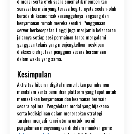
dimensi serta efek suara sinematik memberikan
sensasi bermain yang terasa begitu nyata seolah-olah
berada di kasino fisik sesungguhnya langsung dari
kenyamanan rumah mereka sendiri. Penggunaan
server berkecepatan tinggi juga menjamin kelancaran
jalannya setiap sesi permainan tanpa mengalami
gangguan teknis yang menjengkelkan meskipun
diakses oleh jutaan pengguna secara bersamaan
dalam waktu yang sama.
Kesimpulan
Aktivitas hiburan digital memerlukan pemahaman
mendalam serta pemilihan platform yang tepat untuk
memastikan kenyamanan dan keamanan bermain
secara optimal. Pengelolaan modal yang bijaksana
serta kedisiplinan dalam menerapkan strategi
taruhan menjadi kunci utama untuk meraih
pengalaman menyenangkan di dalam mainkan game