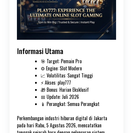
Informasi Utama
🎯 Target: Pemain Pro
⚙️ Engine: Slot Modern
📈 Volatilitas: Sangat Tinggi
⚡ Akses: play777
🎁 Bonus: Harian Eksklusif
📅 Update: Juli 2026
📱 Perangkat: Semua Perangkat
Perkembangan industri hiburan digital di Jakarta
pada hari Rabu, 5 Agustus 2026, mencatatkan
tonggak sejarah baru dengan peluncuran sistem