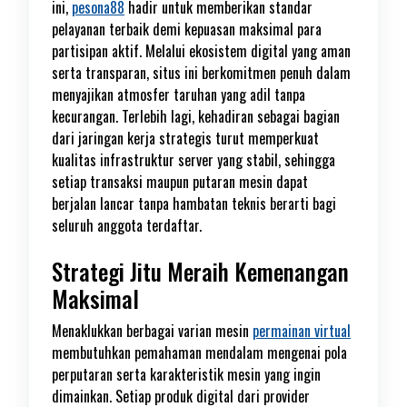
ini,
pesona88
hadir untuk memberikan standar
pelayanan terbaik demi kepuasan maksimal para
partisipan aktif. Melalui ekosistem digital yang aman
serta transparan, situs ini berkomitmen penuh dalam
menyajikan atmosfer taruhan yang adil tanpa
kecurangan. Terlebih lagi, kehadiran sebagai bagian
dari jaringan kerja strategis turut memperkuat
kualitas infrastruktur server yang stabil, sehingga
setiap transaksi maupun putaran mesin dapat
berjalan lancar tanpa hambatan teknis berarti bagi
seluruh anggota terdaftar.
Strategi Jitu Meraih Kemenangan
Maksimal
Menaklukkan berbagai varian mesin
permainan virtual
membutuhkan pemahaman mendalam mengenai pola
perputaran serta karakteristik mesin yang ingin
dimainkan. Setiap produk digital dari provider