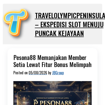
Skip
to
TRAVELOLYMPICPENINSUL
content
– EKSPEDISI SLOT MENUJU
PUNCAK KEJAYAAN
Pesona88 Memanjakan Member
Setia Lewat Fitur Bonus Melimpah
Posted on
05/08/2026
by
JBGroup