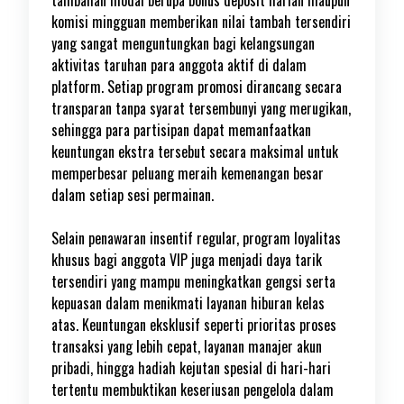
tambahan modal berupa bonus deposit harian maupun
komisi mingguan memberikan nilai tambah tersendiri
yang sangat menguntungkan bagi kelangsungan
aktivitas taruhan para anggota aktif di dalam
platform. Setiap program promosi dirancang secara
transparan tanpa syarat tersembunyi yang merugikan,
sehingga para partisipan dapat memanfaatkan
keuntungan ekstra tersebut secara maksimal untuk
memperbesar peluang meraih kemenangan besar
dalam setiap sesi permainan.
Selain penawaran insentif regular, program loyalitas
khusus bagi anggota VIP juga menjadi daya tarik
tersendiri yang mampu meningkatkan gengsi serta
kepuasan dalam menikmati layanan hiburan kelas
atas. Keuntungan eksklusif seperti prioritas proses
transaksi yang lebih cepat, layanan manajer akun
pribadi, hingga hadiah kejutan spesial di hari-hari
tertentu membuktikan keseriusan pengelola dalam