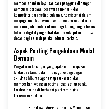
mempertahankan loyalitas para pengguna di tengah
gempuran berbagai penawaran menarik dari
kompetitor baru setiap bulannya. Konsistensi dalam
menjaga kualitas layanan serta transparansi aturan
main menjadi fondasi utama bagi kelangsungan bisnis
hiburan digital yang sehat dan berkelanjutan di masa
depan bagi seluruh pelaku industri terkait.
Aspek Penting Pengelolaan Modal
Bermain
Pengaturan keuangan yang bijaksana merupakan
landasan utama dalam menjaga kelangsungan
aktivitas hiburan agar tetap terkontrol dan
memberikan kepuasan optimal bagi setiap pelaku
taruhan daring di berbagai platform digital
terkemuka saat ini.
Batasan Anggaran Harian: Menentukan