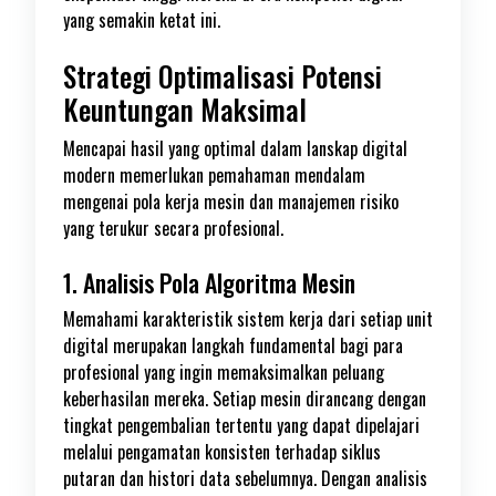
yang semakin ketat ini.
Strategi Optimalisasi Potensi
Keuntungan Maksimal
Mencapai hasil yang optimal dalam lanskap digital
modern memerlukan pemahaman mendalam
mengenai pola kerja mesin dan manajemen risiko
yang terukur secara profesional.
1. Analisis Pola Algoritma Mesin
Memahami karakteristik sistem kerja dari setiap unit
digital merupakan langkah fundamental bagi para
profesional yang ingin memaksimalkan peluang
keberhasilan mereka. Setiap mesin dirancang dengan
tingkat pengembalian tertentu yang dapat dipelajari
melalui pengamatan konsisten terhadap siklus
putaran dan histori data sebelumnya. Dengan analisis