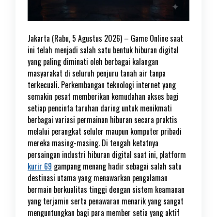
Jakarta (Rabu, 5 Agustus 2026) – Game Online saat
ini telah menjadi salah satu bentuk hiburan digital
yang paling diminati oleh berbagai kalangan
masyarakat di seluruh penjuru tanah air tanpa
terkecuali. Perkembangan teknologi internet yang
semakin pesat memberikan kemudahan akses bagi
setiap pencinta taruhan daring untuk menikmati
berbagai variasi permainan hiburan secara praktis
melalui perangkat seluler maupun komputer pribadi
mereka masing-masing. Di tengah ketatnya
persaingan industri hiburan digital saat ini, platform
kurir 69
gampang menang hadir sebagai salah satu
destinasi utama yang menawarkan pengalaman
bermain berkualitas tinggi dengan sistem keamanan
yang terjamin serta penawaran menarik yang sangat
menguntungkan bagi para member setia yang aktif