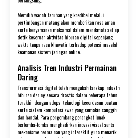
berlangsung.
Memilih wadah taruhan yang kredibel melalui
pertimbangan matang akan memberikan rasa aman
serta kenyamanan maksimal dalam menikmati setiap
detik keseruan aktivitas hiburan digital sepanjang
waktu tanpa rasa khawatir terhadap potensi masalah
keamanan sistem jaringan online.
Analisis Tren Industri Permainan
Daring
Transformasi digital telah mengubah lanskap industri
hiburan daring secara drastis dalam beberapa tahun
terakhir dengan adopsi teknologi kecerdasan buatan
serta sistem komputasi awan yang semakin canggih
dan handal. Para pengembang perangkat lunak
berlomba-lomba menghadirkan inovasi visual serta
mekanisme permainan yang interaktif guna menarik