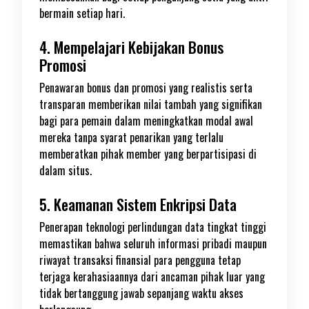
bermain setiap hari.
4. Mempelajari Kebijakan Bonus
Promosi
Penawaran bonus dan promosi yang realistis serta
transparan memberikan nilai tambah yang signifikan
bagi para pemain dalam meningkatkan modal awal
mereka tanpa syarat penarikan yang terlalu
memberatkan pihak member yang berpartisipasi di
dalam situs.
5. Keamanan Sistem Enkripsi Data
Penerapan teknologi perlindungan data tingkat tinggi
memastikan bahwa seluruh informasi pribadi maupun
riwayat transaksi finansial para pengguna tetap
terjaga kerahasiaannya dari ancaman pihak luar yang
tidak bertanggung jawab sepanjang waktu akses