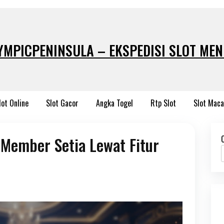
YMPICPENINSULA – EKSPEDISI SLOT ME
lot Online
Slot Gacor
Angka Togel
Rtp Slot
Slot Mac
Member Setia Lewat Fitur