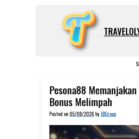
Skip
to
content
TRAVELOL
S
Pesona88 Memanjakan 
Bonus Melimpah
Posted on
05/08/2026
by
JBGroup