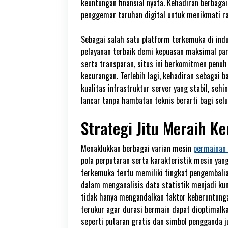
keuntungan finansial nyata. Kehadiran berbag
penggemar taruhan digital untuk menikmati rag
Sebagai salah satu platform terkemuka di indu
pelayanan terbaik demi kepuasan maksimal para
serta transparan, situs ini berkomitmen penu
kecurangan. Terlebih lagi, kehadiran sebagai b
kualitas infrastruktur server yang stabil, seh
lancar tanpa hambatan teknis berarti bagi sel
Strategi Jitu Meraih 
Menaklukkan berbagai varian mesin
permainan 
pola perputaran serta karakteristik mesin yang
terkemuka tentu memiliki tingkat pengembalian
dalam menganalisis data statistik menjadi kun
tidak hanya mengandalkan faktor keberuntun
terukur agar durasi bermain dapat dioptimalk
seperti putaran gratis dan simbol pengganda