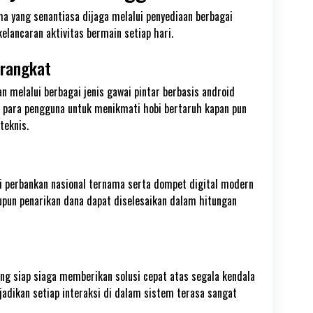
 yang senantiasa dijaga melalui penyediaan berbagai
elancaran aktivitas bermain setiap hari.
erangkat
melalui berbagai jenis gawai pintar berbasis android
para pengguna untuk menikmati hobi bertaruh kapan pun
teknis.
i perbankan nasional ternama serta dompet digital modern
pun penarikan dana dapat diselesaikan dalam hitungan
ng siap siaga memberikan solusi cepat atas segala kendala
adikan setiap interaksi di dalam sistem terasa sangat