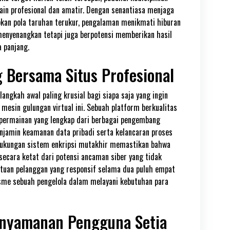
n profesional dan amatir. Dengan senantiasa menjaga
kan pola taruhan terukur, pengalaman menikmati hiburan
 menyenangkan tetapi juga berpotensi memberikan hasil
 panjang.
Bersama Situs Profesional
ngkah awal paling krusial bagi siapa saja yang ingin
 mesin gulungan virtual ini. Sebuah platform berkualitas
 permainan yang lengkap dari berbagai pengembang
enjamin keamanan data pribadi serta kelancaran proses
. Dukungan sistem enkripsi mutakhir memastikan bahwa
 secara ketat dari potensi ancaman siber yang tidak
bantuan pelanggan yang responsif selama dua puluh empat
isme sebuah pengelola dalam melayani kebutuhan para
enyamanan Pengguna Setia