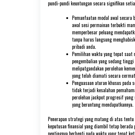
pundi-pundi keuntungan secara signifikan setia
Pemanfaatan modal awal secara bi
awal sesi permainan terbukti ma
memperbesar peluang mendapatkan
tanpa harus langsung menghabisk
pribadi anda.
Pemilihan waktu yang tepat saat 
pengembalian yang sedang tinggi 
melipatgandakan perolehan kemen
yang telah diamati secara cerma
Penguasaan aturan khusus pada se
tidak terjadi kesalahan pemaham
perolehan jackpot progresif yang 
yang beruntung mendapatkannya.
Penerapan strategi yang matang di atas tentu 
keputusan finansial yang diambil tetap berada 
pentingnya berhenti pada waktu yang tepat keti