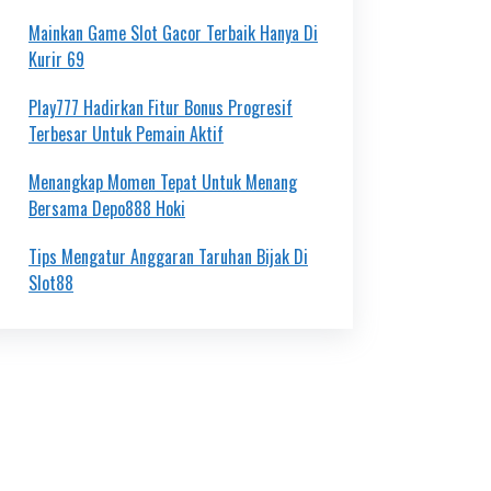
Mainkan Game Slot Gacor Terbaik Hanya Di
Kurir 69
Play777 Hadirkan Fitur Bonus Progresif
Terbesar Untuk Pemain Aktif
Menangkap Momen Tepat Untuk Menang
Bersama Depo888 Hoki
Tips Mengatur Anggaran Taruhan Bijak Di
Slot88