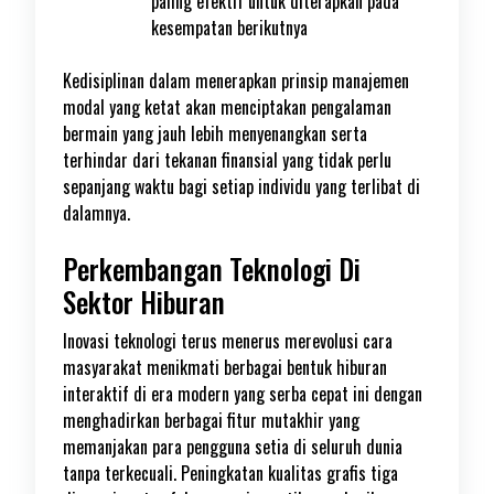
paling efektif untuk diterapkan pada
kesempatan berikutnya
Kedisiplinan dalam menerapkan prinsip manajemen
modal yang ketat akan menciptakan pengalaman
bermain yang jauh lebih menyenangkan serta
terhindar dari tekanan finansial yang tidak perlu
sepanjang waktu bagi setiap individu yang terlibat di
dalamnya.
Perkembangan Teknologi Di
Sektor Hiburan
Inovasi teknologi terus menerus merevolusi cara
masyarakat menikmati berbagai bentuk hiburan
interaktif di era modern yang serba cepat ini dengan
menghadirkan berbagai fitur mutakhir yang
memanjakan para pengguna setia di seluruh dunia
tanpa terkecuali. Peningkatan kualitas grafis tiga