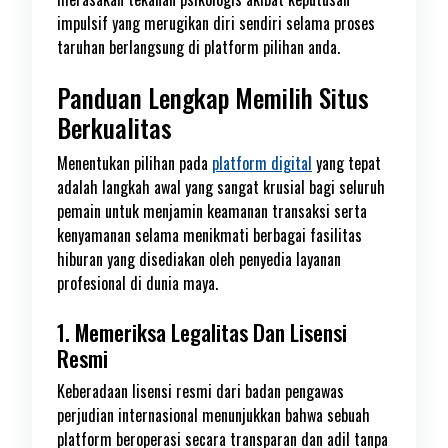
impulsif yang merugikan diri sendiri selama proses
taruhan berlangsung di platform pilihan anda.
Panduan Lengkap Memilih Situs
Berkualitas
Menentukan pilihan pada
platform digital
yang tepat
adalah langkah awal yang sangat krusial bagi seluruh
pemain untuk menjamin keamanan transaksi serta
kenyamanan selama menikmati berbagai fasilitas
hiburan yang disediakan oleh penyedia layanan
profesional di dunia maya.
1. Memeriksa Legalitas Dan Lisensi
Resmi
Keberadaan lisensi resmi dari badan pengawas
perjudian internasional menunjukkan bahwa sebuah
platform beroperasi secara transparan dan adil tanpa