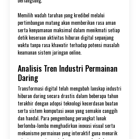
berlangsung.
Memilih wadah taruhan yang kredibel melalui
pertimbangan matang akan memberikan rasa aman
serta kenyamanan maksimal dalam menikmati setiap
detik keseruan aktivitas hiburan digital sepanjang
waktu tanpa rasa khawatir terhadap potensi masalah
keamanan sistem jaringan online.
Analisis Tren Industri Permainan
Daring
Transformasi digital telah mengubah lanskap industri
hiburan daring secara drastis dalam beberapa tahun
terakhir dengan adopsi teknologi kecerdasan buatan
serta sistem komputasi awan yang semakin canggih
dan handal. Para pengembang perangkat lunak
berlomba-lomba menghadirkan inovasi visual serta
mekanisme permainan yang interaktif guna menarik