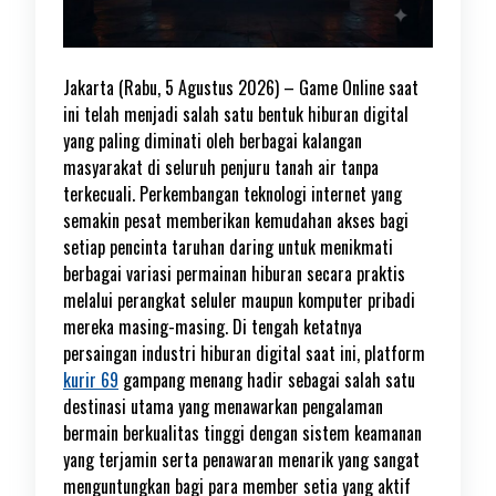
Jakarta (Rabu, 5 Agustus 2026) – Game Online saat
ini telah menjadi salah satu bentuk hiburan digital
yang paling diminati oleh berbagai kalangan
masyarakat di seluruh penjuru tanah air tanpa
terkecuali. Perkembangan teknologi internet yang
semakin pesat memberikan kemudahan akses bagi
setiap pencinta taruhan daring untuk menikmati
berbagai variasi permainan hiburan secara praktis
melalui perangkat seluler maupun komputer pribadi
mereka masing-masing. Di tengah ketatnya
persaingan industri hiburan digital saat ini, platform
kurir 69
gampang menang hadir sebagai salah satu
destinasi utama yang menawarkan pengalaman
bermain berkualitas tinggi dengan sistem keamanan
yang terjamin serta penawaran menarik yang sangat
menguntungkan bagi para member setia yang aktif