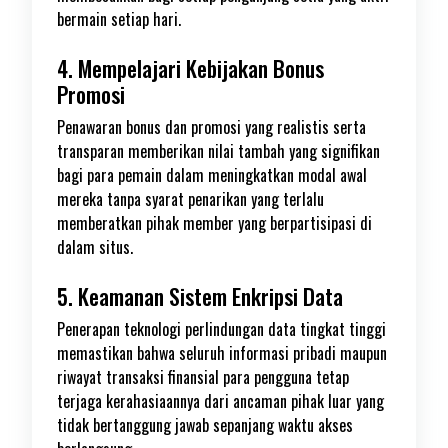
bermain setiap hari.
4. Mempelajari Kebijakan Bonus
Promosi
Penawaran bonus dan promosi yang realistis serta
transparan memberikan nilai tambah yang signifikan
bagi para pemain dalam meningkatkan modal awal
mereka tanpa syarat penarikan yang terlalu
memberatkan pihak member yang berpartisipasi di
dalam situs.
5. Keamanan Sistem Enkripsi Data
Penerapan teknologi perlindungan data tingkat tinggi
memastikan bahwa seluruh informasi pribadi maupun
riwayat transaksi finansial para pengguna tetap
terjaga kerahasiaannya dari ancaman pihak luar yang
tidak bertanggung jawab sepanjang waktu akses