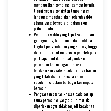
mendapatkan kombinasi gambar bernilai
tinggi secara konsisten tanpa harus
langsung menghabiskan seluruh saldo
utama yang tersedia di dalam akun
pribadi anda.
Pemilihan waktu yang tepat saat mesin
gulungan digital menunjukkan indikasi
tingkat pengembalian yang sedang tinggi
dapat dimanfaatkan secara jeli oleh para
partisipan untuk melipatgandakan
perolehan kemenangan mereka
berdasarkan analisis pola putaran harian
yang telah diamati secara cermat
sebelumnya dalam berbagai kesempatan
bermain.
Penguasaan aturan khusus pada setiap
tema permainan yang dipilih mutlak
diperlukan agar tidak terjadi kesalahan