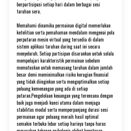
berpartisipasi setiap hari dalam berbagai sesi
taruhan seru.
Memahami dinamika permainan digital memerlukan
ketelitian serta pemahaman mendalam mengenai pola
perputaran mesin virtual yang tersedia di dalam
sistem aplikasi taruhan daring saat ini secara
menyeluruh. Setiap partisipan disarankan untuk selalu
mempelajari karakteristik permainan sebelum
memutuskan untuk memasang taruhan dalam jumlah
besar demi meminimalkan risiko kerugian finansial
yang tidak diinginkan serta mengoptimalkan setiap
peluang kemenangan yang ada di setiap
putaran.Pengelolaan keuangan yang terencana dengan
baik juga menjadi kunci utama dalam menjaga
stabilitas modal serta memperpanjang durasi sesi
permainan agar peluang meraih hasil optimal
semakin terbuka lebar setiap harinya tanpa harus
merasakan tekanan psikologis akibat keputusan