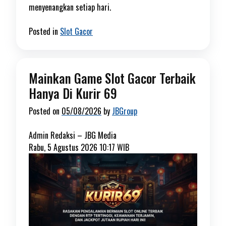
menyenangkan setiap hari.
Posted in
Slot Gacor
Mainkan Game Slot Gacor Terbaik
Hanya Di Kurir 69
Posted on
05/08/2026
by
JBGroup
Admin Redaksi –
JBG Media
Rabu, 5 Agustus 2026 10:17 WIB