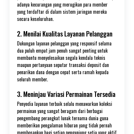
adanya kecurangan yang merugikan para member
yang terdaftar di dalam sistem jaringan mereka
secara keseluruhan.
2. Menilai Kualitas Layanan Pelanggan
Dukungan layanan pelanggan yang responsif selama
dua puluh empat jam penuh sangat penting untuk
membantu menyelesaikan segala kendala teknis
maupun pertanyaan seputar transaksi deposit dan
penarikan dana dengan cepat serta ramah kepada
seluruh member.
3. Meninjau Variasi Permainan Tersedia
Penyedia layanan terbaik selalu menawarkan koleksi
permainan yang sangat beragam dari berbagai
pengembang perangkat lunak ternama dunia guna
memberikan pengalaman hiburan yang tidak pernah
membosankan bagi setiap pengunjung setia yang aktif