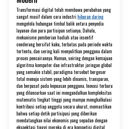
Transformasi digital telah membawa perubahan yang
sangat masif dalam cara industri
hiburan daring
mengelola hubungan timbal balik antara penyedia
layanan dan para partisipan setianya. Dahulu,
mekanisme pemberian hadiah atau insentif
cenderung bersifat kaku, terbatas pada periode waktu
tertentu, dan sering kali menyulitkan pengguna dalam
proses pencairannya. Namun, seiring dengan kemajuan
algoritma komputer dan infrastruktur jaringan global
yang semakin stabil, paradigma tersebut bergeser
total menuju sistem yang lebih dinamis, transparan,
dan berpusat pada kepuasan pengguna. Inovasi terbaru
yang diluncurkan saat ini mengandalkan kompleksitas
matematis tingkat tinggi yang mampu mengkalkulasi
kontribusi setiap anggota secara akurat, memastikan
bahwa setiap detik partisipasi yang diberikan
mendatangkan nilai ekonomis yang sepadan dengan
ekspektasi tinggi mereka di era kompetisi digital