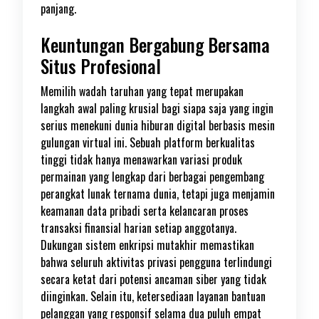
panjang.
Keuntungan Bergabung Bersama
Situs Profesional
Memilih wadah taruhan yang tepat merupakan
langkah awal paling krusial bagi siapa saja yang ingin
serius menekuni dunia hiburan digital berbasis mesin
gulungan virtual ini. Sebuah platform berkualitas
tinggi tidak hanya menawarkan variasi produk
permainan yang lengkap dari berbagai pengembang
perangkat lunak ternama dunia, tetapi juga menjamin
keamanan data pribadi serta kelancaran proses
transaksi finansial harian setiap anggotanya.
Dukungan sistem enkripsi mutakhir memastikan
bahwa seluruh aktivitas privasi pengguna terlindungi
secara ketat dari potensi ancaman siber yang tidak
diinginkan. Selain itu, ketersediaan layanan bantuan
pelanggan yang responsif selama dua puluh empat