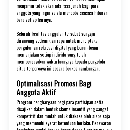
menjamin tidak akan ada rasa jenuh bagi para
anggota yang ingin selalu mencoba sensasi hiburan
baru setiap harinya.
Seluruh fasilitas unggulan tersebut sengaja
dirancang sedemikian rupa untuk menciptakan
pengalaman rekreasi digital yang benar-benar
memanjakan setiap individu yang telah
mempercayakan waktu luangnya kepada pengelola
situs terpercaya ini secara berkesinambungan.
Optimalisasi Promosi Bagi
Anggota Aktif
Program penghargaan bagi para partisipan setia
disajikan dalam bentuk skema insentif yang sangat
kompetitif dan mudah untuk diakses oleh siapa saja
yang memenuhi syarat ketentuan berlaku. Penawaran