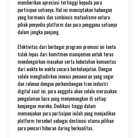
memberikan apresiasi tertinggi kepada para
partisipan setianya. Hal ini menciptakan hubungan
yang harmonis dan simbiosis mutualisme antara
pihak penyedia platform dan para pengguna setianya
dalam jangka panjang.
Efektivitas dari berbagai program promosi ini tentu
tidak lepas dari komitmen manajemen untuk terus
mendengarkan masukan serta kebutuhan komunitas
dari waktu ke waktu secara berkelanjutan. Dengan
selalu menghadirkan inovasi penawaran yang segar
dan relevan dengan perkembangan tren industri
digital saat ini, para anggota akan selalu merasakan
pengalaman baru yang menyenangkan di setiap
kunjungan mereka. Dedikasi tinggi dalam
memanjakan para partisipan inilah yang menjadikan
platform tersebut sebagai destinasi utama pilihan
para pencari hiburan daring berkualitas.