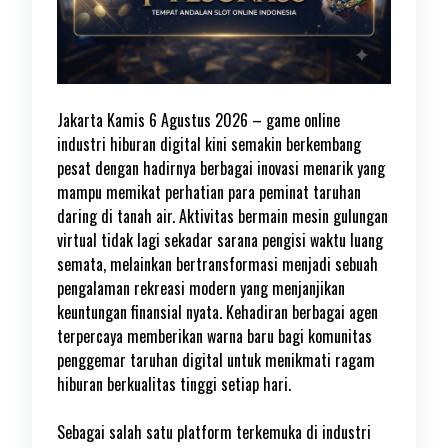
Jakarta Kamis 6 Agustus 2026 – game online
industri hiburan digital kini semakin berkembang
pesat dengan hadirnya berbagai inovasi menarik yang
mampu memikat perhatian para peminat taruhan
daring di tanah air. Aktivitas bermain mesin gulungan
virtual tidak lagi sekadar sarana pengisi waktu luang
semata, melainkan bertransformasi menjadi sebuah
pengalaman rekreasi modern yang menjanjikan
keuntungan finansial nyata. Kehadiran berbagai agen
terpercaya memberikan warna baru bagi komunitas
penggemar taruhan digital untuk menikmati ragam
hiburan berkualitas tinggi setiap hari.
Sebagai salah satu platform terkemuka di industri