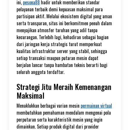
ini,
pesona88
hadir untuk memberikan standar
pelayanan terbaik demi kepuasan maksimal para
partisipan aktif. Melalui ekosistem digital yang aman
serta transparan, situs ini berkomitmen penuh dalam
menyajikan atmosfer taruhan yang adil tanpa
kecurangan. Terlebih lagi, kehadiran sebagai bagian
dari jaringan kerja strategis turut memperkuat
kualitas infrastruktur server yang stabil, sehingga
setiap transaksi maupun putaran mesin dapat
berjalan lancar tanpa hambatan teknis berarti bagi
seluruh anggota terdaftar.
Strategi Jitu Meraih Kemenangan
Maksimal
Menaklukkan berbagai varian mesin
permainan virtual
membutuhkan pemahaman mendalam mengenai pola
perputaran serta karakteristik mesin yang ingin
dimainkan. Setiap produk digital dari provider