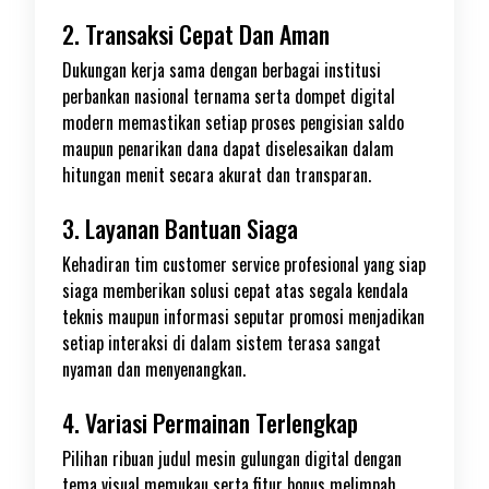
2. Transaksi Cepat Dan Aman
Dukungan kerja sama dengan berbagai institusi
perbankan nasional ternama serta dompet digital
modern memastikan setiap proses pengisian saldo
maupun penarikan dana dapat diselesaikan dalam
hitungan menit secara akurat dan transparan.
3. Layanan Bantuan Siaga
Kehadiran tim customer service profesional yang siap
siaga memberikan solusi cepat atas segala kendala
teknis maupun informasi seputar promosi menjadikan
setiap interaksi di dalam sistem terasa sangat
nyaman dan menyenangkan.
4. Variasi Permainan Terlengkap
Pilihan ribuan judul mesin gulungan digital dengan
tema visual memukau serta fitur bonus melimpah