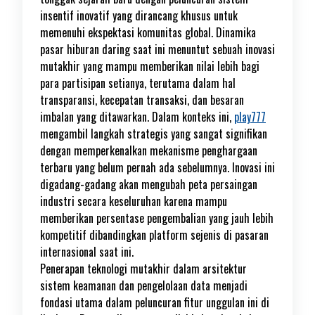
insentif inovatif yang dirancang khusus untuk
memenuhi ekspektasi komunitas global. Dinamika
pasar hiburan daring saat ini menuntut sebuah inovasi
mutakhir yang mampu memberikan nilai lebih bagi
para partisipan setianya, terutama dalam hal
transparansi, kecepatan transaksi, dan besaran
imbalan yang ditawarkan. Dalam konteks ini,
play777
mengambil langkah strategis yang sangat signifikan
dengan memperkenalkan mekanisme penghargaan
terbaru yang belum pernah ada sebelumnya. Inovasi ini
digadang-gadang akan mengubah peta persaingan
industri secara keseluruhan karena mampu
memberikan persentase pengembalian yang jauh lebih
kompetitif dibandingkan platform sejenis di pasaran
internasional saat ini.
Penerapan teknologi mutakhir dalam arsitektur
sistem keamanan dan pengelolaan data menjadi
fondasi utama dalam peluncuran fitur unggulan ini di