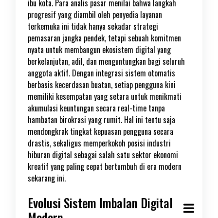
ibu kota. Para analis pasar menilai bahwa langkah
progresif yang diambil oleh penyedia layanan
terkemuka ini tidak hanya sekadar strategi
pemasaran jangka pendek, tetapi sebuah komitmen
nyata untuk membangun ekosistem digital yang
berkelanjutan, adil, dan menguntungkan bagi seluruh
anggota aktif. Dengan integrasi sistem otomatis
berbasis kecerdasan buatan, setiap pengguna kini
memiliki kesempatan yang setara untuk menikmati
akumulasi keuntungan secara real-time tanpa
hambatan birokrasi yang rumit. Hal ini tentu saja
mendongkrak tingkat kepuasan pengguna secara
drastis, sekaligus memperkokoh posisi industri
hiburan digital sebagai salah satu sektor ekonomi
kreatif yang paling cepat bertumbuh di era modern
sekarang ini.
Evolusi Sistem Imbalan Digital
Modern