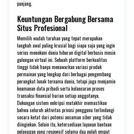
panjang.
Keuntungan Bergabung Bersama
Situs Profesional
Memilih wadah taruhan yang tepat merupakan
langkah awal paling krusial bagi siapa saja yang ingin
serius menekuni dunia hiburan digital berbasis mesin
gulungan virtual ini. Sebuah platform berkualitas
tinggi tidak hanya menawarkan variasi produk
permainan yang lengkap dari berbagai pengembang
perangkat lunak ternama dunia, tetapi juga menjamin
keamanan data pribadi serta kelancaran proses
transaksi finansial harian setiap anggotanya.
Dukungan sistem enkripsi mutakhir memastikan
bahwa seluruh aktivitas privasi pengguna terlindungi
secara ketat dari potensi ancaman siber yang tidak
diinginkan. Selain itu, ketersediaan layanan bantuan
pelanggan yang responsif selama dua puluh empat