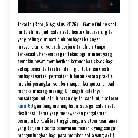
Jakarta (Rabu, 5 Agustus 2026) – Game Online saat
ini telah menjadi salah satu bentuk hiburan digital
yang paling diminati oleh berbagai kalangan
masyarakat di seluruh penjuru tanah air tanpa
terkecuali. Perkembangan teknologi internet yang
semakin pesat memberikan kemudahan akses bagi
setiap pencinta taruhan daring untuk menikmati
berbagai variasi permainan hiburan secara praktis
melalui perangkat seluler maupun komputer pribadi
mereka masing-masing. Di tengah ketatnya
persaingan industri hiburan digital saat ini, platform
kurir 69
gampang menang hadir sebagai salah satu
destinasi utama yang menawarkan pengalaman
bermain berkualitas tinggi dengan sistem keamanan
yang terjamin serta penawaran menarik yang sangat
menguntungkan bagi para member setia yang aktif