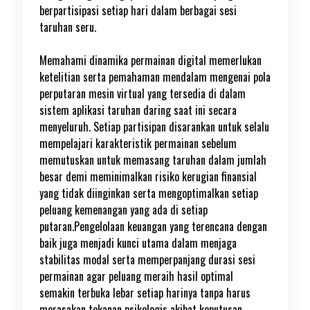
berpartisipasi setiap hari dalam berbagai sesi
taruhan seru.
Memahami dinamika permainan digital memerlukan
ketelitian serta pemahaman mendalam mengenai pola
perputaran mesin virtual yang tersedia di dalam
sistem aplikasi taruhan daring saat ini secara
menyeluruh. Setiap partisipan disarankan untuk selalu
mempelajari karakteristik permainan sebelum
memutuskan untuk memasang taruhan dalam jumlah
besar demi meminimalkan risiko kerugian finansial
yang tidak diinginkan serta mengoptimalkan setiap
peluang kemenangan yang ada di setiap
putaran.Pengelolaan keuangan yang terencana dengan
baik juga menjadi kunci utama dalam menjaga
stabilitas modal serta memperpanjang durasi sesi
permainan agar peluang meraih hasil optimal
semakin terbuka lebar setiap harinya tanpa harus
merasakan tekanan psikologis akibat keputusan