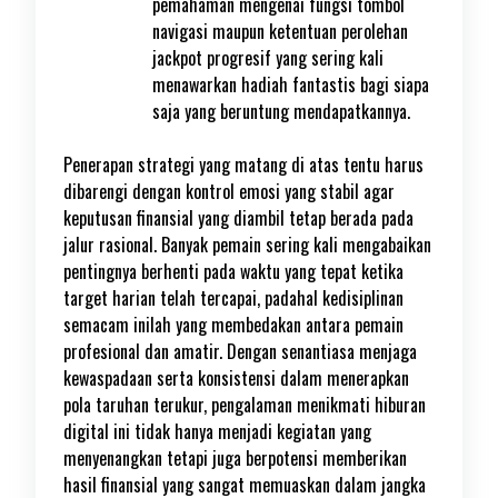
pemahaman mengenai fungsi tombol
navigasi maupun ketentuan perolehan
jackpot progresif yang sering kali
menawarkan hadiah fantastis bagi siapa
saja yang beruntung mendapatkannya.
Penerapan strategi yang matang di atas tentu harus
dibarengi dengan kontrol emosi yang stabil agar
keputusan finansial yang diambil tetap berada pada
jalur rasional. Banyak pemain sering kali mengabaikan
pentingnya berhenti pada waktu yang tepat ketika
target harian telah tercapai, padahal kedisiplinan
semacam inilah yang membedakan antara pemain
profesional dan amatir. Dengan senantiasa menjaga
kewaspadaan serta konsistensi dalam menerapkan
pola taruhan terukur, pengalaman menikmati hiburan
digital ini tidak hanya menjadi kegiatan yang
menyenangkan tetapi juga berpotensi memberikan
hasil finansial yang sangat memuaskan dalam jangka