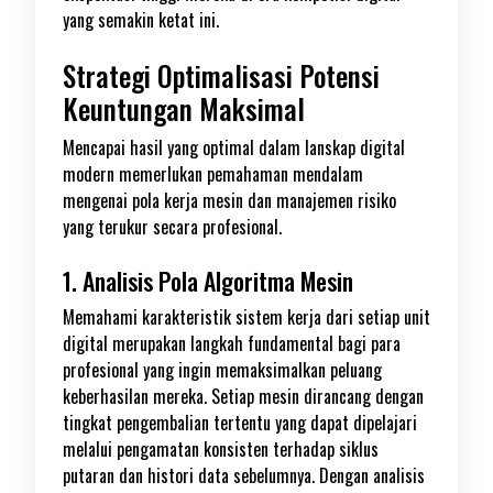
yang semakin ketat ini.
Strategi Optimalisasi Potensi
Keuntungan Maksimal
Mencapai hasil yang optimal dalam lanskap digital
modern memerlukan pemahaman mendalam
mengenai pola kerja mesin dan manajemen risiko
yang terukur secara profesional.
1. Analisis Pola Algoritma Mesin
Memahami karakteristik sistem kerja dari setiap unit
digital merupakan langkah fundamental bagi para
profesional yang ingin memaksimalkan peluang
keberhasilan mereka. Setiap mesin dirancang dengan
tingkat pengembalian tertentu yang dapat dipelajari
melalui pengamatan konsisten terhadap siklus
putaran dan histori data sebelumnya. Dengan analisis