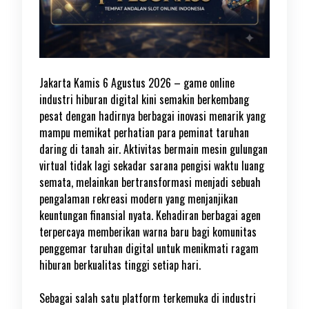
Jakarta Kamis 6 Agustus 2026 – game online
industri hiburan digital kini semakin berkembang
pesat dengan hadirnya berbagai inovasi menarik yang
mampu memikat perhatian para peminat taruhan
daring di tanah air. Aktivitas bermain mesin gulungan
virtual tidak lagi sekadar sarana pengisi waktu luang
semata, melainkan bertransformasi menjadi sebuah
pengalaman rekreasi modern yang menjanjikan
keuntungan finansial nyata. Kehadiran berbagai agen
terpercaya memberikan warna baru bagi komunitas
penggemar taruhan digital untuk menikmati ragam
hiburan berkualitas tinggi setiap hari.
Sebagai salah satu platform terkemuka di industri