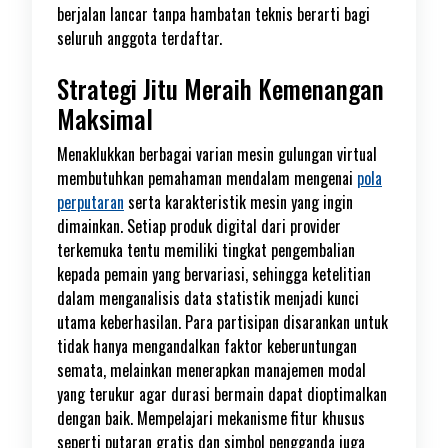
berjalan lancar tanpa hambatan teknis berarti bagi
seluruh anggota terdaftar.
Strategi Jitu Meraih Kemenangan
Maksimal
Menaklukkan berbagai varian mesin gulungan virtual
membutuhkan pemahaman mendalam mengenai
pola
perputaran
serta karakteristik mesin yang ingin
dimainkan. Setiap produk digital dari provider
terkemuka tentu memiliki tingkat pengembalian
kepada pemain yang bervariasi, sehingga ketelitian
dalam menganalisis data statistik menjadi kunci
utama keberhasilan. Para partisipan disarankan untuk
tidak hanya mengandalkan faktor keberuntungan
semata, melainkan menerapkan manajemen modal
yang terukur agar durasi bermain dapat dioptimalkan
dengan baik. Mempelajari mekanisme fitur khusus
seperti putaran gratis dan simbol pengganda juga