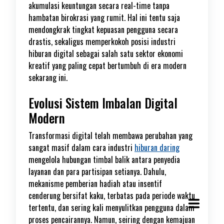
akumulasi keuntungan secara real-time tanpa
hambatan birokrasi yang rumit. Hal ini tentu saja
mendongkrak tingkat kepuasan pengguna secara
drastis, sekaligus memperkokoh posisi industri
hiburan digital sebagai salah satu sektor ekonomi
kreatif yang paling cepat bertumbuh di era modern
sekarang ini.
Evolusi Sistem Imbalan Digital
Modern
Transformasi digital telah membawa perubahan yang
sangat masif dalam cara industri
hiburan daring
mengelola hubungan timbal balik antara penyedia
layanan dan para partisipan setianya. Dahulu,
mekanisme pemberian hadiah atau insentif
cenderung bersifat kaku, terbatas pada periode waktu
tertentu, dan sering kali menyulitkan pengguna dalam
proses pencairannya. Namun, seiring dengan kemajuan