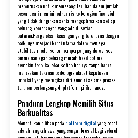
memutuskan untuk memasang taruhan dalam jumlah
besar demi meminimalkan risiko kerugian finansial
yang tidak diinginkan serta mengoptimalkan setiap
peluang kemenangan yang ada di setiap
putaran.Pengelolaan keuangan yang terencana dengan
baik juga menjadi kunci utama dalam menjaga
stabilitas modal serta memperpanjang durasi sesi
permainan agar peluang meraih hasil optimal
semakin terbuka lebar setiap harinya tanpa harus
merasakan tekanan psikologis akibat keputusan
impulsif yang merugikan diri sendiri selama proses
taruhan berlangsung di platform pilihan anda.
Panduan Lengkap Memilih Situs
Berkualitas
Menentukan pilihan pada
platform digital
yang tepat
adalah langkah awal yang sangat krusial bagi seluruh