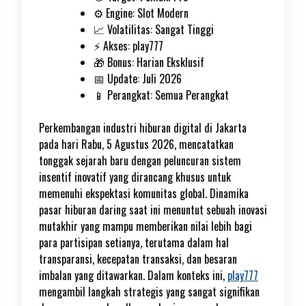
⚙️ Engine: Slot Modern
📈 Volatilitas: Sangat Tinggi
⚡ Akses: play777
🎁 Bonus: Harian Eksklusif
📅 Update: Juli 2026
📱 Perangkat: Semua Perangkat
Perkembangan industri hiburan digital di Jakarta
pada hari Rabu, 5 Agustus 2026, mencatatkan
tonggak sejarah baru dengan peluncuran sistem
insentif inovatif yang dirancang khusus untuk
memenuhi ekspektasi komunitas global. Dinamika
pasar hiburan daring saat ini menuntut sebuah inovasi
mutakhir yang mampu memberikan nilai lebih bagi
para partisipan setianya, terutama dalam hal
transparansi, kecepatan transaksi, dan besaran
imbalan yang ditawarkan. Dalam konteks ini,
play777
mengambil langkah strategis yang sangat signifikan