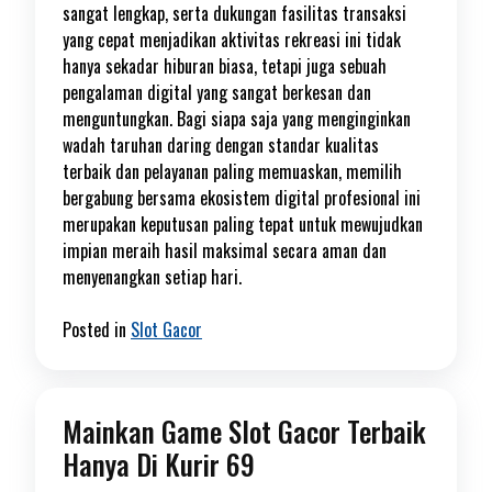
sangat lengkap, serta dukungan fasilitas transaksi
yang cepat menjadikan aktivitas rekreasi ini tidak
hanya sekadar hiburan biasa, tetapi juga sebuah
pengalaman digital yang sangat berkesan dan
menguntungkan. Bagi siapa saja yang menginginkan
wadah taruhan daring dengan standar kualitas
terbaik dan pelayanan paling memuaskan, memilih
bergabung bersama ekosistem digital profesional ini
merupakan keputusan paling tepat untuk mewujudkan
impian meraih hasil maksimal secara aman dan
menyenangkan setiap hari.
Posted in
Slot Gacor
Mainkan Game Slot Gacor Terbaik
Hanya Di Kurir 69