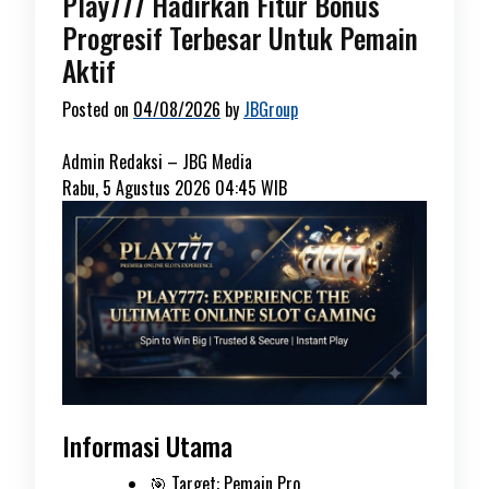
Play777 Hadirkan Fitur Bonus
Progresif Terbesar Untuk Pemain
Aktif
Posted on
04/08/2026
by
JBGroup
Admin Redaksi –
JBG Media
Rabu, 5 Agustus 2026 04:45 WIB
Informasi Utama
🎯 Target: Pemain Pro