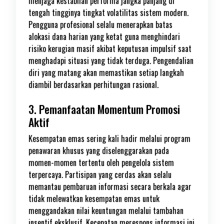
menjaga kestabilan performa jangka panjang di
tengah tingginya tingkat volatilitas sistem modern.
Pengguna profesional selalu menerapkan batas
alokasi dana harian yang ketat guna menghindari
risiko kerugian masif akibat keputusan impulsif saat
menghadapi situasi yang tidak terduga. Pengendalian
diri yang matang akan memastikan setiap langkah
diambil berdasarkan perhitungan rasional.
3. Pemanfaatan Momentum Promosi
Aktif
Kesempatan emas sering kali hadir melalui program
penawaran khusus yang diselenggarakan pada
momen-momen tertentu oleh pengelola sistem
terpercaya. Partisipan yang cerdas akan selalu
memantau pembaruan informasi secara berkala agar
tidak melewatkan kesempatan emas untuk
menggandakan nilai keuntungan melalui tambahan
insentif eksklusif. Kecepatan merespons informasi ini