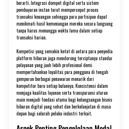
berarti. Integrasi dompet digital serta sistem
pembayaran instan turut mempercepat proses
transaksi keuangan sehingga para partisipan dapat
menikmati hasil kemenangan mereka secara langsung
tanpa harus menunggu waktu lama dalam setiap
transaksi harian.
Kompetisi yang semakin ketat di antara para penyedia
platform hiburan juga mendorong terciptanya standar
pelayanan yang jauh lebih profesional demi
mempertahankan loyalitas para pengguna di tengah
gempuran berbagai penawaran menarik dari
kompetitor baru setiap bulannya. Konsistensi dalam
menjaga kualitas layanan serta transparansi aturan
main menjadi fondasi utama bagi kelangsungan bisnis
hiburan digital yang sehat dan berkelanjutan di masa
depan bagi seluruh pelaku industri terkait.
Aspek Penting Pengelolaan Modal