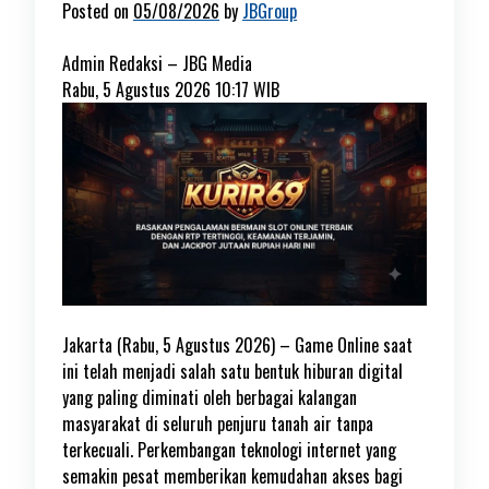
Posted on
05/08/2026
by
JBGroup
Admin Redaksi –
JBG Media
Rabu, 5 Agustus 2026 10:17 WIB
Jakarta (Rabu, 5 Agustus 2026) – Game Online saat
ini telah menjadi salah satu bentuk hiburan digital
yang paling diminati oleh berbagai kalangan
masyarakat di seluruh penjuru tanah air tanpa
terkecuali. Perkembangan teknologi internet yang
semakin pesat memberikan kemudahan akses bagi