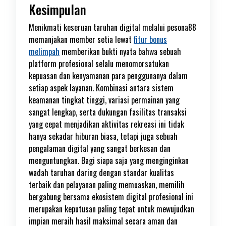
Kesimpulan
Menikmati keseruan taruhan digital melalui pesona88
memanjakan member setia lewat
fitur bonus
melimpah
memberikan bukti nyata bahwa sebuah
platform profesional selalu menomorsatukan
kepuasan dan kenyamanan para penggunanya dalam
setiap aspek layanan. Kombinasi antara sistem
keamanan tingkat tinggi, variasi permainan yang
sangat lengkap, serta dukungan fasilitas transaksi
yang cepat menjadikan aktivitas rekreasi ini tidak
hanya sekadar hiburan biasa, tetapi juga sebuah
pengalaman digital yang sangat berkesan dan
menguntungkan. Bagi siapa saja yang menginginkan
wadah taruhan daring dengan standar kualitas
terbaik dan pelayanan paling memuaskan, memilih
bergabung bersama ekosistem digital profesional ini
merupakan keputusan paling tepat untuk mewujudkan
impian meraih hasil maksimal secara aman dan