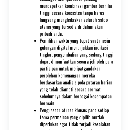
mendapatkan kombinasi gambar bernilai
tinggi secara konsisten tanpa harus
langsung menghabiskan seluruh saldo
utama yang tersedia di dalam akun
pribadi anda.
Pemilihan waktu yang tepat saat mesin
gulungan digital menunjukkan indikasi
tingkat pengembalian yang sedang tinggi
dapat dimanfaatkan secara jeli oleh para
partisipan untuk melipatgandakan
perolehan kemenangan mereka
berdasarkan analisis pola putaran harian
yang telah diamati secara cermat
sebelumnya dalam berbagai kesempatan
bermain.
Penguasaan aturan khusus pada setiap
tema permainan yang dipilih mutlak
diperlukan agar tidak terjadi kesalahan