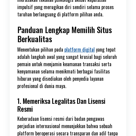
impulsif yang merugikan diri sendiri selama proses
taruhan berlangsung di platform pilihan anda.
Panduan Lengkap Memilih Situs
Berkualitas
Menentukan pilihan pada
platform digital
yang tepat
adalah langkah awal yang sangat krusial bagi seluruh
pemain untuk menjamin keamanan transaksi serta
kenyamanan selama menikmati berbagai fasilitas
hiburan yang disediakan oleh penyedia layanan
profesional di dunia maya.
1. Memeriksa Legalitas Dan Lisensi
Resmi
Keberadaan lisensi resmi dari badan pengawas
perjudian internasional menunjukkan bahwa sebuah
platform beroperasi secara transparan dan adil tanpa