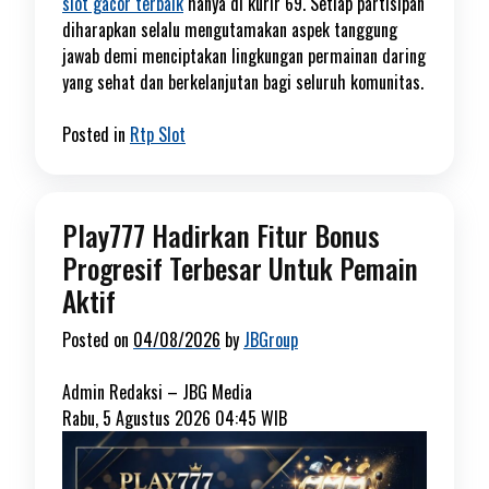
slot gacor terbaik
hanya di kurir 69. Setiap partisipan
diharapkan selalu mengutamakan aspek tanggung
jawab demi menciptakan lingkungan permainan daring
yang sehat dan berkelanjutan bagi seluruh komunitas.
Posted in
Rtp Slot
Play777 Hadirkan Fitur Bonus
Progresif Terbesar Untuk Pemain
Aktif
Posted on
04/08/2026
by
JBGroup
Admin Redaksi –
JBG Media
Rabu, 5 Agustus 2026 04:45 WIB