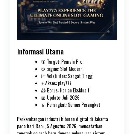
Informasi Utama
🎯 Target: Pemain Pro
⚙️ Engine: Slot Modern
📈 Volatilitas: Sangat Tinggi
⚡ Akses: play777
🎁 Bonus: Harian Eksklusif
📅 Update: Juli 2026
📱 Perangkat: Semua Perangkat
Perkembangan industri hiburan digital di Jakarta
pada hari Rabu, 5 Agustus 2026, mencatatkan
tonggak sejarah baru dengan peluncuran sistem