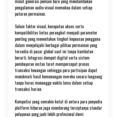
minat generasi pemain baru yang mendambakan
pengalaman audio visual memukau dalam setiap
putaran permainan.
Selain faktor visual, kecepatan akses serta
kompatibilitas lintas perangkat menjadi parameter
penting yang menentukan tingkat kepuasan pengguna
dalam menjelajahi berbagai pilihan permainan yang
tersedia di pasar global saat ini tanpa hambatan
berarti. Integrasi dompet digital serta sistem
pembayaran instan turut mempercepat proses
transaksi keuangan sehingga para partisipan dapat
menikmati hasil kemenangan mereka secara langsung
tanpa harus menunggu waktu lama dalam setiap
transaksi harian.
Kompetisi yang semakin ketat di antara para penyedia
platform hiburan juga mendorong terciptanya standar
pelayanan yang jauh lebih profesional demi