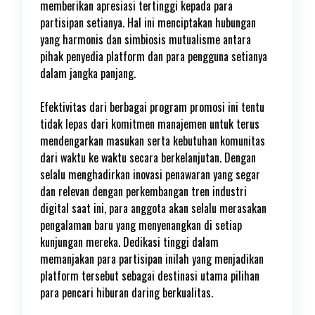
memberikan apresiasi tertinggi kepada para
partisipan setianya. Hal ini menciptakan hubungan
yang harmonis dan simbiosis mutualisme antara
pihak penyedia platform dan para pengguna setianya
dalam jangka panjang.
Efektivitas dari berbagai program promosi ini tentu
tidak lepas dari komitmen manajemen untuk terus
mendengarkan masukan serta kebutuhan komunitas
dari waktu ke waktu secara berkelanjutan. Dengan
selalu menghadirkan inovasi penawaran yang segar
dan relevan dengan perkembangan tren industri
digital saat ini, para anggota akan selalu merasakan
pengalaman baru yang menyenangkan di setiap
kunjungan mereka. Dedikasi tinggi dalam
memanjakan para partisipan inilah yang menjadikan
platform tersebut sebagai destinasi utama pilihan
para pencari hiburan daring berkualitas.