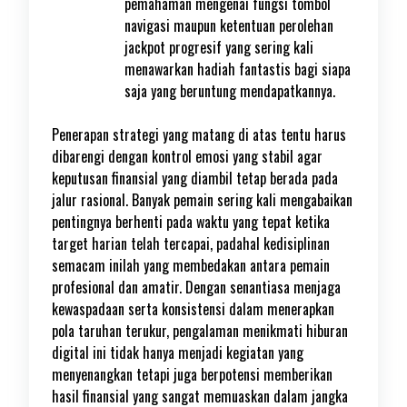
pemahaman mengenai fungsi tombol
navigasi maupun ketentuan perolehan
jackpot progresif yang sering kali
menawarkan hadiah fantastis bagi siapa
saja yang beruntung mendapatkannya.
Penerapan strategi yang matang di atas tentu harus
dibarengi dengan kontrol emosi yang stabil agar
keputusan finansial yang diambil tetap berada pada
jalur rasional. Banyak pemain sering kali mengabaikan
pentingnya berhenti pada waktu yang tepat ketika
target harian telah tercapai, padahal kedisiplinan
semacam inilah yang membedakan antara pemain
profesional dan amatir. Dengan senantiasa menjaga
kewaspadaan serta konsistensi dalam menerapkan
pola taruhan terukur, pengalaman menikmati hiburan
digital ini tidak hanya menjadi kegiatan yang
menyenangkan tetapi juga berpotensi memberikan
hasil finansial yang sangat memuaskan dalam jangka