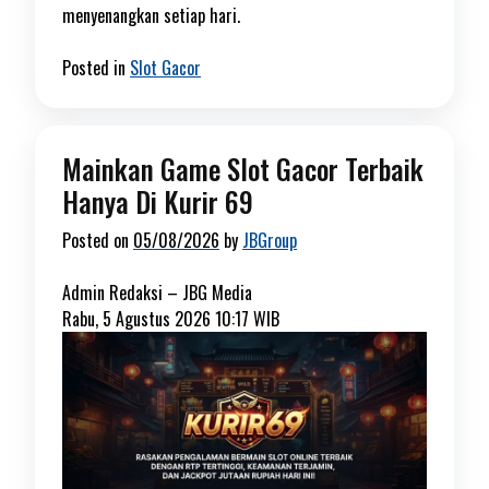
menyenangkan setiap hari.
Posted in
Slot Gacor
Mainkan Game Slot Gacor Terbaik
Hanya Di Kurir 69
Posted on
05/08/2026
by
JBGroup
Admin Redaksi –
JBG Media
Rabu, 5 Agustus 2026 10:17 WIB