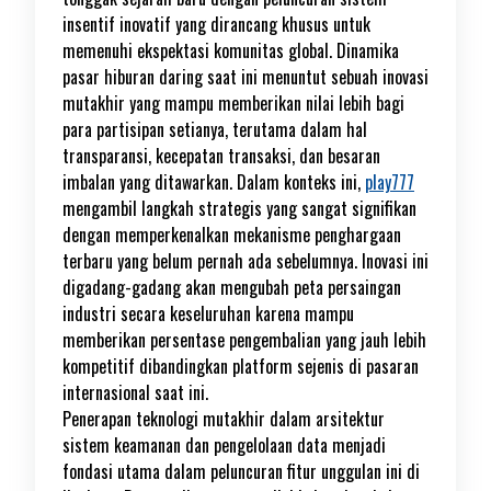
insentif inovatif yang dirancang khusus untuk
memenuhi ekspektasi komunitas global. Dinamika
pasar hiburan daring saat ini menuntut sebuah inovasi
mutakhir yang mampu memberikan nilai lebih bagi
para partisipan setianya, terutama dalam hal
transparansi, kecepatan transaksi, dan besaran
imbalan yang ditawarkan. Dalam konteks ini,
play777
mengambil langkah strategis yang sangat signifikan
dengan memperkenalkan mekanisme penghargaan
terbaru yang belum pernah ada sebelumnya. Inovasi ini
digadang-gadang akan mengubah peta persaingan
industri secara keseluruhan karena mampu
memberikan persentase pengembalian yang jauh lebih
kompetitif dibandingkan platform sejenis di pasaran
internasional saat ini.
Penerapan teknologi mutakhir dalam arsitektur
sistem keamanan dan pengelolaan data menjadi
fondasi utama dalam peluncuran fitur unggulan ini di