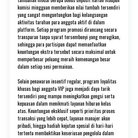
tambahan modal berupa bonus deposit harian maupun
komisi mingguan memberikan nilai tambah tersendiri
yang sangat menguntungkan bagi kelangsungan
aktivitas taruhan para anggota aktif di dalam
platform. Setiap program promosi dirancang secara
transparan tanpa syarat tersembunyi yang merugikan,
sehingga para partisipan dapat memanfaatkan
keuntungan ekstra tersebut secara maksimal untuk
memperbesar peluang meraih kemenangan besar
dalam setiap sesi permainan.
Selain penawaran insentif regular, program loyalitas
khusus bagi anggota VIP juga menjadi daya tarik
tersendiri yang mampu meningkatkan gengsi serta
kepuasan dalam menikmati layanan hiburan kelas
atas. Keuntungan eksklusif seperti prioritas proses
transaksi yang lebih cepat, layanan manajer akun
pribadi, hingga hadiah kejutan spesial di hari-hari
tertentu membuktikan keseriusan pengelola dalam