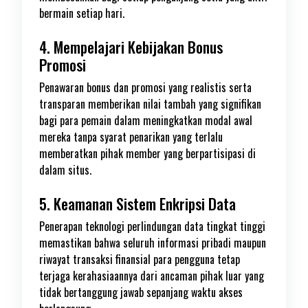
bermain setiap hari.
4. Mempelajari Kebijakan Bonus
Promosi
Penawaran bonus dan promosi yang realistis serta
transparan memberikan nilai tambah yang signifikan
bagi para pemain dalam meningkatkan modal awal
mereka tanpa syarat penarikan yang terlalu
memberatkan pihak member yang berpartisipasi di
dalam situs.
5. Keamanan Sistem Enkripsi Data
Penerapan teknologi perlindungan data tingkat tinggi
memastikan bahwa seluruh informasi pribadi maupun
riwayat transaksi finansial para pengguna tetap
terjaga kerahasiaannya dari ancaman pihak luar yang
tidak bertanggung jawab sepanjang waktu akses