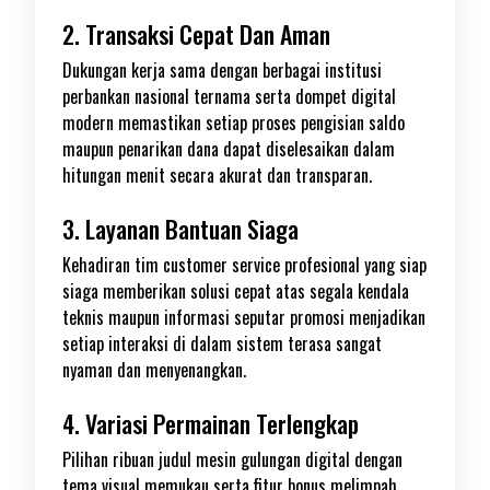
2. Transaksi Cepat Dan Aman
Dukungan kerja sama dengan berbagai institusi
perbankan nasional ternama serta dompet digital
modern memastikan setiap proses pengisian saldo
maupun penarikan dana dapat diselesaikan dalam
hitungan menit secara akurat dan transparan.
3. Layanan Bantuan Siaga
Kehadiran tim customer service profesional yang siap
siaga memberikan solusi cepat atas segala kendala
teknis maupun informasi seputar promosi menjadikan
setiap interaksi di dalam sistem terasa sangat
nyaman dan menyenangkan.
4. Variasi Permainan Terlengkap
Pilihan ribuan judul mesin gulungan digital dengan
tema visual memukau serta fitur bonus melimpah