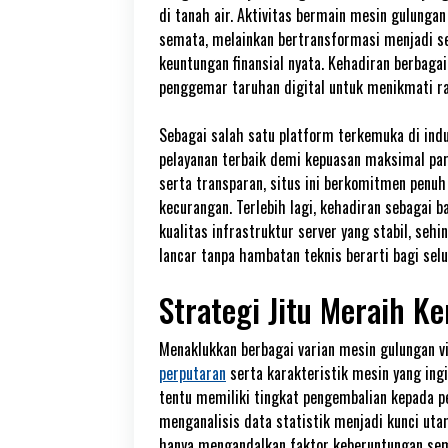
di tanah air. Aktivitas bermain mesin gulungan
semata, melainkan bertransformasi menjadi s
keuntungan finansial nyata. Kehadiran berbag
penggemar taruhan digital untuk menikmati rag
Sebagai salah satu platform terkemuka di indu
pelayanan terbaik demi kepuasan maksimal para
serta transparan, situs ini berkomitmen penu
kecurangan. Terlebih lagi, kehadiran sebagai b
kualitas infrastruktur server yang stabil, seh
lancar tanpa hambatan teknis berarti bagi sel
Strategi Jitu Meraih 
Menaklukkan berbagai varian mesin gulunga
perputaran
serta karakteristik mesin yang ingi
tentu memiliki tingkat pengembalian kepada pe
menganalisis data statistik menjadi kunci uta
hanya mengandalkan faktor keberuntungan se