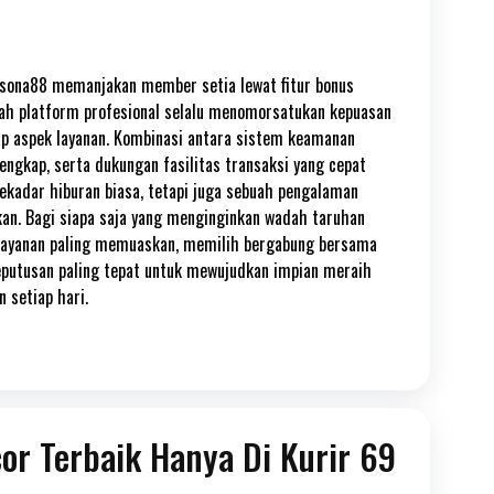
esona88 memanjakan member setia lewat fitur bonus
h platform profesional selalu menomorsatukan kepuasan
p aspek layanan. Kombinasi antara sistem keamanan
lengkap, serta dukungan fasilitas transaksi yang cepat
sekadar hiburan biasa, tetapi juga sebuah pengalaman
an. Bagi siapa saja yang menginginkan wadah taruhan
pelayanan paling memuaskan, memilih bergabung bersama
keputusan paling tepat untuk mewujudkan impian meraih
 setiap hari.
or Terbaik Hanya Di Kurir 69