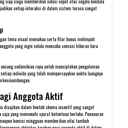
ng siap siaga memberikan solusi cepat atas segala kendala
adikan setiap interaksi di dalam sistem terasa sangat
ap
engan tema visual memukau serta fitur bonus melimpah
anggota yang ingin selalu mencoba sensasi hiburan baru
dirancang sedemikian rupa untuk menciptakan pengalaman
 setiap individu yang telah mempercayakan waktu luangnya
berkesinambungan.
agi Anggota Aktif
ia disajikan dalam bentuk skema insentif yang sangat
a saja yang memenuhi syarat ketentuan berlaku. Penawaran
 maupun komisi mingguan memberikan nilai tambah
langsungan aktivitas taruhan para anggota aktif di dalam