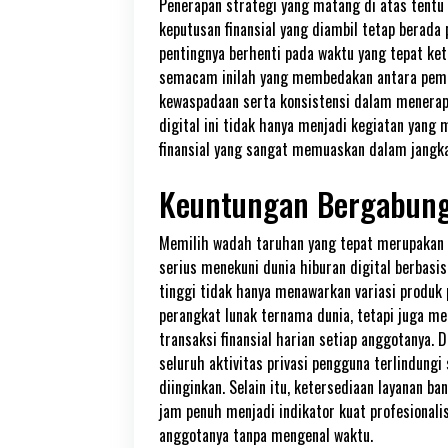
Penerapan strategi yang matang di atas tentu 
keputusan finansial yang diambil tetap berada 
pentingnya berhenti pada waktu yang tepat keti
semacam inilah yang membedakan antara pemai
kewaspadaan serta konsistensi dalam menerap
digital ini tidak hanya menjadi kegiatan yang
finansial yang sangat memuaskan dalam jangka
Keuntungan Bergabung 
Memilih wadah taruhan yang tepat merupakan la
serius menekuni dunia hiburan digital berbasis
tinggi tidak hanya menawarkan variasi produk
perangkat lunak ternama dunia, tetapi juga m
transaksi finansial harian setiap anggotanya
seluruh aktivitas privasi pengguna terlindungi
diinginkan. Selain itu, ketersediaan layanan 
jam penuh menjadi indikator kuat profesional
anggotanya tanpa mengenal waktu.