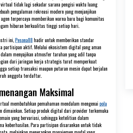
 virtual tidak lagi sekadar sarana pengisi waktu luang
ebuah pengalaman rekreasi modern yang menjanjikan
ai agen terpercaya memberikan warna baru bagi komunitas
am hiburan berkualitas tinggi setiap hari.
stri ini,
Pesona88
hadir untuk memberikan standar
 partisipan aktif. Melalui ekosistem digital yang aman
h dalam menyajikan atmosfer taruhan yang adil tanpa
agian dari jaringan kerja strategis turut memperkuat
ingga setiap transaksi maupun putaran mesin dapat berjalan
uruh anggota terdaftar.
Kemenangan Maksimal
n virtual membutuhkan pemahaman mendalam mengenai
pola
n dimainkan. Setiap produk digital dari provider terkemuka
main yang bervariasi, sehingga ketelitian dalam
ma keberhasilan. Para partisipan disarankan untuk tidak
mata, melainkan menerapkan manajemen modal yang