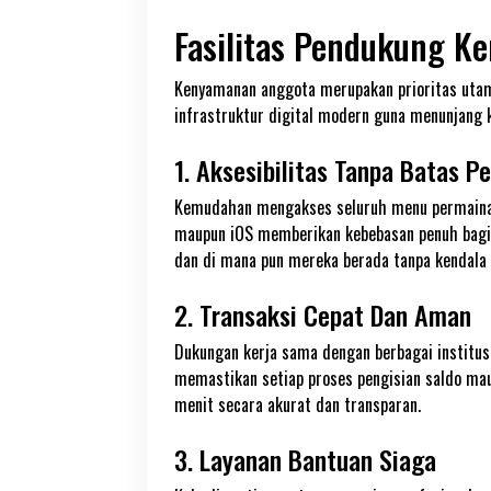
Fasilitas Pendukung K
Kenyamanan anggota merupakan prioritas utama
infrastruktur digital modern guna menunjang k
1. Aksesibilitas Tanpa Batas P
Kemudahan mengakses seluruh menu permainan 
maupun iOS memberikan kebebasan penuh bagi 
dan di mana pun mereka berada tanpa kendala 
2. Transaksi Cepat Dan Aman
Dukungan kerja sama dengan berbagai institus
memastikan setiap proses pengisian saldo mau
menit secara akurat dan transparan.
3. Layanan Bantuan Siaga