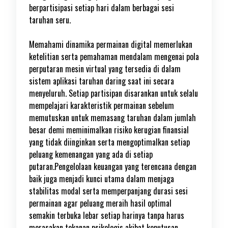
berpartisipasi setiap hari dalam berbagai sesi
taruhan seru.
Memahami dinamika permainan digital memerlukan
ketelitian serta pemahaman mendalam mengenai pola
perputaran mesin virtual yang tersedia di dalam
sistem aplikasi taruhan daring saat ini secara
menyeluruh. Setiap partisipan disarankan untuk selalu
mempelajari karakteristik permainan sebelum
memutuskan untuk memasang taruhan dalam jumlah
besar demi meminimalkan risiko kerugian finansial
yang tidak diinginkan serta mengoptimalkan setiap
peluang kemenangan yang ada di setiap
putaran.Pengelolaan keuangan yang terencana dengan
baik juga menjadi kunci utama dalam menjaga
stabilitas modal serta memperpanjang durasi sesi
permainan agar peluang meraih hasil optimal
semakin terbuka lebar setiap harinya tanpa harus
merasakan tekanan psikologis akibat keputusan