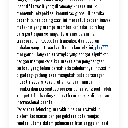
insentif inovatif yang dirancang khusus untuk
memenuhi ekspektasi komunitas global. Dinamika
pasar hiburan daring saat ini menuntut sebuah inovasi
mutakhir yang mampu memberikan nilai lebih bagi
para partisipan setianya, terutama dalam hal
transparansi, kecepatan transaksi, dan besaran
imbalan yang ditawarkan. Dalam konteks ini,
play777
mengambil langkah strategis yang sangat signifikan
dengan memperkenalkan mekanisme penghargaan
terbaru yang belum pernah ada sebelumnya. Inovasi ini
digadang-gadang akan mengubah peta persaingan
industri secara keseluruhan karena mampu
memberikan persentase pengembalian yang jauh lebih
kompetitif dibandingkan platform sejenis di pasaran
internasional saat ini.
Penerapan teknologi mutakhir dalam arsitektur
sistem keamanan dan pengelolaan data menjadi
fondasi utama dalam peluncuran fitur unggulan ini di