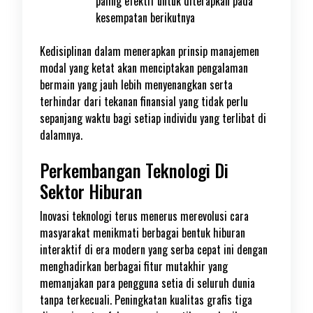
paling efektif untuk diterapkan pada
kesempatan berikutnya
Kedisiplinan dalam menerapkan prinsip manajemen
modal yang ketat akan menciptakan pengalaman
bermain yang jauh lebih menyenangkan serta
terhindar dari tekanan finansial yang tidak perlu
sepanjang waktu bagi setiap individu yang terlibat di
dalamnya.
Perkembangan Teknologi Di
Sektor Hiburan
Inovasi teknologi terus menerus merevolusi cara
masyarakat menikmati berbagai bentuk hiburan
interaktif di era modern yang serba cepat ini dengan
menghadirkan berbagai fitur mutakhir yang
memanjakan para pengguna setia di seluruh dunia
tanpa terkecuali. Peningkatan kualitas grafis tiga