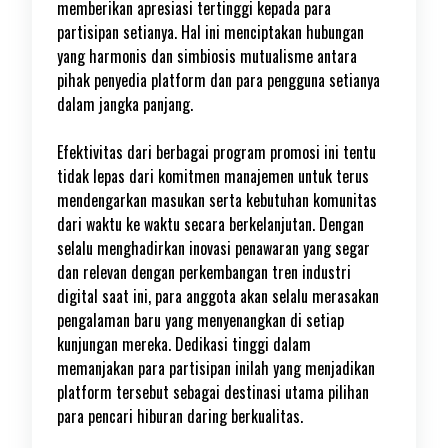
memberikan apresiasi tertinggi kepada para
partisipan setianya. Hal ini menciptakan hubungan
yang harmonis dan simbiosis mutualisme antara
pihak penyedia platform dan para pengguna setianya
dalam jangka panjang.
Efektivitas dari berbagai program promosi ini tentu
tidak lepas dari komitmen manajemen untuk terus
mendengarkan masukan serta kebutuhan komunitas
dari waktu ke waktu secara berkelanjutan. Dengan
selalu menghadirkan inovasi penawaran yang segar
dan relevan dengan perkembangan tren industri
digital saat ini, para anggota akan selalu merasakan
pengalaman baru yang menyenangkan di setiap
kunjungan mereka. Dedikasi tinggi dalam
memanjakan para partisipan inilah yang menjadikan
platform tersebut sebagai destinasi utama pilihan
para pencari hiburan daring berkualitas.