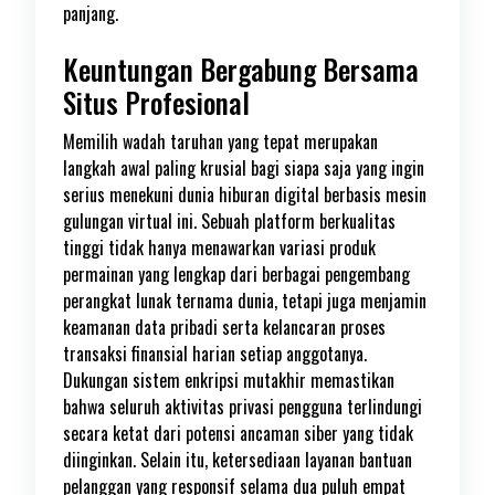
panjang.
Keuntungan Bergabung Bersama
Situs Profesional
Memilih wadah taruhan yang tepat merupakan
langkah awal paling krusial bagi siapa saja yang ingin
serius menekuni dunia hiburan digital berbasis mesin
gulungan virtual ini. Sebuah platform berkualitas
tinggi tidak hanya menawarkan variasi produk
permainan yang lengkap dari berbagai pengembang
perangkat lunak ternama dunia, tetapi juga menjamin
keamanan data pribadi serta kelancaran proses
transaksi finansial harian setiap anggotanya.
Dukungan sistem enkripsi mutakhir memastikan
bahwa seluruh aktivitas privasi pengguna terlindungi
secara ketat dari potensi ancaman siber yang tidak
diinginkan. Selain itu, ketersediaan layanan bantuan
pelanggan yang responsif selama dua puluh empat