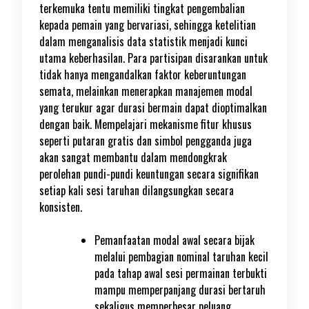
terkemuka tentu memiliki tingkat pengembalian
kepada pemain yang bervariasi, sehingga ketelitian
dalam menganalisis data statistik menjadi kunci
utama keberhasilan. Para partisipan disarankan untuk
tidak hanya mengandalkan faktor keberuntungan
semata, melainkan menerapkan manajemen modal
yang terukur agar durasi bermain dapat dioptimalkan
dengan baik. Mempelajari mekanisme fitur khusus
seperti putaran gratis dan simbol pengganda juga
akan sangat membantu dalam mendongkrak
perolehan pundi-pundi keuntungan secara signifikan
setiap kali sesi taruhan dilangsungkan secara
konsisten.
Pemanfaatan modal awal secara bijak
melalui pembagian nominal taruhan kecil
pada tahap awal sesi permainan terbukti
mampu memperpanjang durasi bertaruh
sekaligus memperbesar peluang