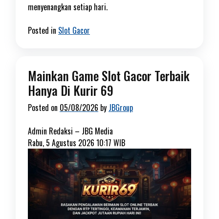
menyenangkan setiap hari.
Posted in
Slot Gacor
Mainkan Game Slot Gacor Terbaik
Hanya Di Kurir 69
Posted on
05/08/2026
by
JBGroup
Admin Redaksi –
JBG Media
Rabu, 5 Agustus 2026 10:17 WIB