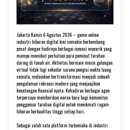
Jakarta Kamis 6 Agustus 2026 – game online
industri hiburan digital kini semakin berkembang
pesat dengan hadirnya berbagai inovasi menarik yang
mampu memikat perhatian para peminat taruhan
daring di tanah air. Aktivitas bermain mesin gulungan
virtual tidak lagi sekadar sarana pengisi waktu luang
semata, melainkan bertransformasi menjadi sebuah
pengalaman rekreasi modern yang menjanjikan
keuntungan finansial nyata. Kehadiran berbagai agen
terpercaya memberikan warna baru bagi komunitas
penggemar taruhan digital untuk menikmati ragam
hiburan berkualitas tinggi setiap hari.
Sebagai salah satu platform terkemuka di industri