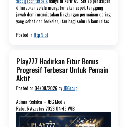
slot gacor terbaik
hanya di kurir 69. Setiap partisipan
diharapkan selalu mengutamakan aspek tanggung
jawab demi menciptakan lingkungan permainan daring
yang sehat dan berkelanjutan bagi seluruh komunitas.
Posted in
Rtp Slot
Play777 Hadirkan Fitur Bonus
Progresif Terbesar Untuk Pemain
Aktif
Posted on
04/08/2026
by
JBGroup
Admin Redaksi –
JBG Media
Rabu, 5 Agustus 2026 04:45 WIB