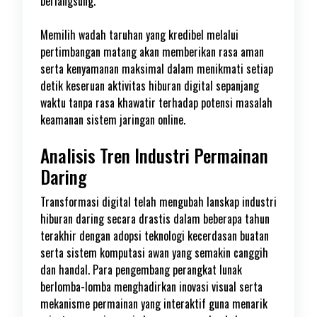
berlangsung.
Memilih wadah taruhan yang kredibel melalui
pertimbangan matang akan memberikan rasa aman
serta kenyamanan maksimal dalam menikmati setiap
detik keseruan aktivitas hiburan digital sepanjang
waktu tanpa rasa khawatir terhadap potensi masalah
keamanan sistem jaringan online.
Analisis Tren Industri Permainan
Daring
Transformasi digital telah mengubah lanskap industri
hiburan daring secara drastis dalam beberapa tahun
terakhir dengan adopsi teknologi kecerdasan buatan
serta sistem komputasi awan yang semakin canggih
dan handal. Para pengembang perangkat lunak
berlomba-lomba menghadirkan inovasi visual serta
mekanisme permainan yang interaktif guna menarik