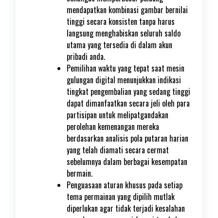
mendapatkan kombinasi gambar bernilai
tinggi secara konsisten tanpa harus
langsung menghabiskan seluruh saldo
utama yang tersedia di dalam akun
pribadi anda.
Pemilihan waktu yang tepat saat mesin
gulungan digital menunjukkan indikasi
tingkat pengembalian yang sedang tinggi
dapat dimanfaatkan secara jeli oleh para
partisipan untuk melipatgandakan
perolehan kemenangan mereka
berdasarkan analisis pola putaran harian
yang telah diamati secara cermat
sebelumnya dalam berbagai kesempatan
bermain.
Penguasaan aturan khusus pada setiap
tema permainan yang dipilih mutlak
diperlukan agar tidak terjadi kesalahan