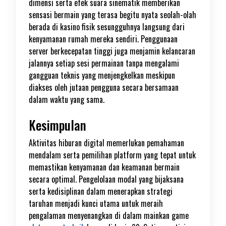
dimensi serta efek suara sinematik memberikan
sensasi bermain yang terasa begitu nyata seolah-olah
berada di kasino fisik sesungguhnya langsung dari
kenyamanan rumah mereka sendiri. Penggunaan
server berkecepatan tinggi juga menjamin kelancaran
jalannya setiap sesi permainan tanpa mengalami
gangguan teknis yang menjengkelkan meskipun
diakses oleh jutaan pengguna secara bersamaan
dalam waktu yang sama.
Kesimpulan
Aktivitas hiburan digital memerlukan pemahaman
mendalam serta pemilihan platform yang tepat untuk
memastikan kenyamanan dan keamanan bermain
secara optimal. Pengelolaan modal yang bijaksana
serta kedisiplinan dalam menerapkan strategi
taruhan menjadi kunci utama untuk meraih
pengalaman menyenangkan di dalam mainkan game