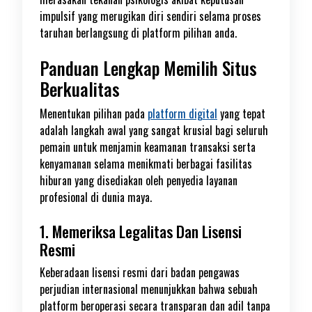
impulsif yang merugikan diri sendiri selama proses
taruhan berlangsung di platform pilihan anda.
Panduan Lengkap Memilih Situs
Berkualitas
Menentukan pilihan pada
platform digital
yang tepat
adalah langkah awal yang sangat krusial bagi seluruh
pemain untuk menjamin keamanan transaksi serta
kenyamanan selama menikmati berbagai fasilitas
hiburan yang disediakan oleh penyedia layanan
profesional di dunia maya.
1. Memeriksa Legalitas Dan Lisensi
Resmi
Keberadaan lisensi resmi dari badan pengawas
perjudian internasional menunjukkan bahwa sebuah
platform beroperasi secara transparan dan adil tanpa