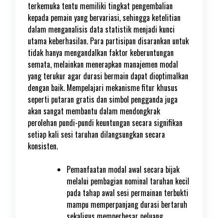
terkemuka tentu memiliki tingkat pengembalian
kepada pemain yang bervariasi, sehingga ketelitian
dalam menganalisis data statistik menjadi kunci
utama keberhasilan. Para partisipan disarankan untuk
tidak hanya mengandalkan faktor keberuntungan
semata, melainkan menerapkan manajemen modal
yang terukur agar durasi bermain dapat dioptimalkan
dengan baik. Mempelajari mekanisme fitur khusus
seperti putaran gratis dan simbol pengganda juga
akan sangat membantu dalam mendongkrak
perolehan pundi-pundi keuntungan secara signifikan
setiap kali sesi taruhan dilangsungkan secara
konsisten.
Pemanfaatan modal awal secara bijak
melalui pembagian nominal taruhan kecil
pada tahap awal sesi permainan terbukti
mampu memperpanjang durasi bertaruh
sekaligus memperbesar peluang