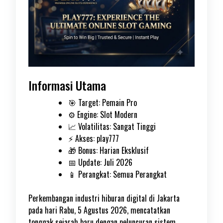
Informasi Utama
🎯 Target: Pemain Pro
⚙️ Engine: Slot Modern
📈 Volatilitas: Sangat Tinggi
⚡ Akses: play777
🎁 Bonus: Harian Eksklusif
📅 Update: Juli 2026
📱 Perangkat: Semua Perangkat
Perkembangan industri hiburan digital di Jakarta
pada hari Rabu, 5 Agustus 2026, mencatatkan
tonggak sejarah baru dengan peluncuran sistem