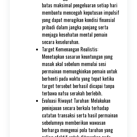
batas maksimal pengeluaran setiap hari
membantu mencegah keputusan impulsif
yang dapat merugikan kondisi finansial
pribadi dalam jangka panjang serta
menjaga kesehatan mental pemain
secara keseluruhan.
Target Kemenangan Realistis:
Menetapkan sasaran keuntungan yang
masuk akal sebelum memulai sesi
permainan memungkinkan pemain untuk
berhenti pada waktu yang tepat ketika
target tersebut berhasil dicapai tanpa
terbawa nafsu serakah berlebih.
Evaluasi Riwayat Taruhan: Melakukan
peninjauan secara berkala terhadap
catatan transaksi serta hasil permainan
sebelumnya memberikan wawasan
berharga mengenai pola taruhan yang