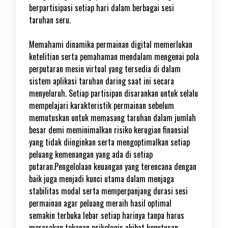
berpartisipasi setiap hari dalam berbagai sesi
taruhan seru.
Memahami dinamika permainan digital memerlukan
ketelitian serta pemahaman mendalam mengenai pola
perputaran mesin virtual yang tersedia di dalam
sistem aplikasi taruhan daring saat ini secara
menyeluruh. Setiap partisipan disarankan untuk selalu
mempelajari karakteristik permainan sebelum
memutuskan untuk memasang taruhan dalam jumlah
besar demi meminimalkan risiko kerugian finansial
yang tidak diinginkan serta mengoptimalkan setiap
peluang kemenangan yang ada di setiap
putaran.Pengelolaan keuangan yang terencana dengan
baik juga menjadi kunci utama dalam menjaga
stabilitas modal serta memperpanjang durasi sesi
permainan agar peluang meraih hasil optimal
semakin terbuka lebar setiap harinya tanpa harus
merasakan tekanan psikologis akibat keputusan