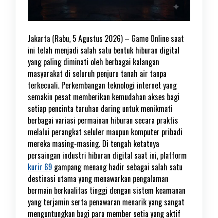
Jakarta (Rabu, 5 Agustus 2026) – Game Online saat
ini telah menjadi salah satu bentuk hiburan digital
yang paling diminati oleh berbagai kalangan
masyarakat di seluruh penjuru tanah air tanpa
terkecuali. Perkembangan teknologi internet yang
semakin pesat memberikan kemudahan akses bagi
setiap pencinta taruhan daring untuk menikmati
berbagai variasi permainan hiburan secara praktis
melalui perangkat seluler maupun komputer pribadi
mereka masing-masing. Di tengah ketatnya
persaingan industri hiburan digital saat ini, platform
kurir 69
gampang menang hadir sebagai salah satu
destinasi utama yang menawarkan pengalaman
bermain berkualitas tinggi dengan sistem keamanan
yang terjamin serta penawaran menarik yang sangat
menguntungkan bagi para member setia yang aktif