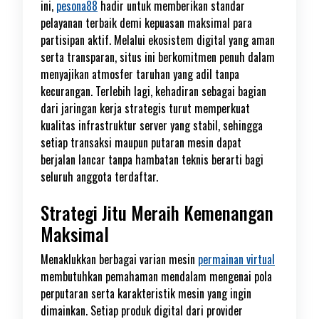
ini,
pesona88
hadir untuk memberikan standar
pelayanan terbaik demi kepuasan maksimal para
partisipan aktif. Melalui ekosistem digital yang aman
serta transparan, situs ini berkomitmen penuh dalam
menyajikan atmosfer taruhan yang adil tanpa
kecurangan. Terlebih lagi, kehadiran sebagai bagian
dari jaringan kerja strategis turut memperkuat
kualitas infrastruktur server yang stabil, sehingga
setiap transaksi maupun putaran mesin dapat
berjalan lancar tanpa hambatan teknis berarti bagi
seluruh anggota terdaftar.
Strategi Jitu Meraih Kemenangan
Maksimal
Menaklukkan berbagai varian mesin
permainan virtual
membutuhkan pemahaman mendalam mengenai pola
perputaran serta karakteristik mesin yang ingin
dimainkan. Setiap produk digital dari provider