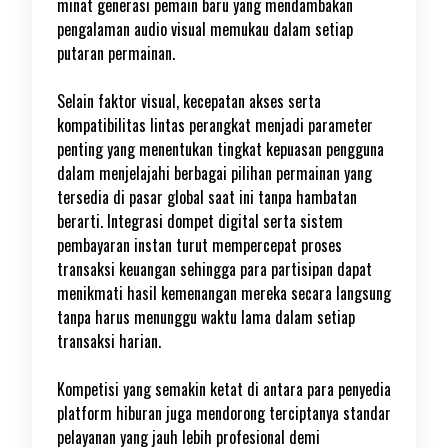
minat generasi pemain baru yang mendambakan
pengalaman audio visual memukau dalam setiap
putaran permainan.
Selain faktor visual, kecepatan akses serta
kompatibilitas lintas perangkat menjadi parameter
penting yang menentukan tingkat kepuasan pengguna
dalam menjelajahi berbagai pilihan permainan yang
tersedia di pasar global saat ini tanpa hambatan
berarti. Integrasi dompet digital serta sistem
pembayaran instan turut mempercepat proses
transaksi keuangan sehingga para partisipan dapat
menikmati hasil kemenangan mereka secara langsung
tanpa harus menunggu waktu lama dalam setiap
transaksi harian.
Kompetisi yang semakin ketat di antara para penyedia
platform hiburan juga mendorong terciptanya standar
pelayanan yang jauh lebih profesional demi