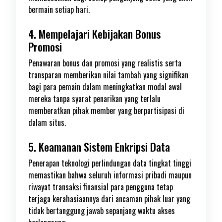
bermain setiap hari.
4. Mempelajari Kebijakan Bonus
Promosi
Penawaran bonus dan promosi yang realistis serta
transparan memberikan nilai tambah yang signifikan
bagi para pemain dalam meningkatkan modal awal
mereka tanpa syarat penarikan yang terlalu
memberatkan pihak member yang berpartisipasi di
dalam situs.
5. Keamanan Sistem Enkripsi Data
Penerapan teknologi perlindungan data tingkat tinggi
memastikan bahwa seluruh informasi pribadi maupun
riwayat transaksi finansial para pengguna tetap
terjaga kerahasiaannya dari ancaman pihak luar yang
tidak bertanggung jawab sepanjang waktu akses