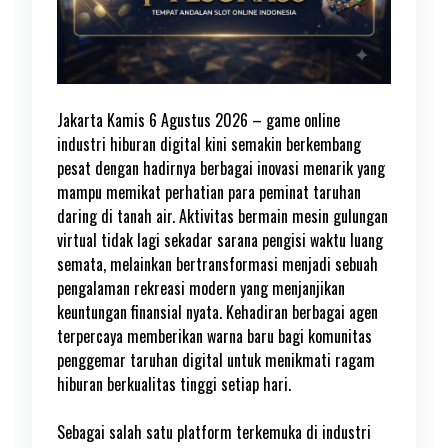
Jakarta Kamis 6 Agustus 2026 – game online
industri hiburan digital kini semakin berkembang
pesat dengan hadirnya berbagai inovasi menarik yang
mampu memikat perhatian para peminat taruhan
daring di tanah air. Aktivitas bermain mesin gulungan
virtual tidak lagi sekadar sarana pengisi waktu luang
semata, melainkan bertransformasi menjadi sebuah
pengalaman rekreasi modern yang menjanjikan
keuntungan finansial nyata. Kehadiran berbagai agen
terpercaya memberikan warna baru bagi komunitas
penggemar taruhan digital untuk menikmati ragam
hiburan berkualitas tinggi setiap hari.
Sebagai salah satu platform terkemuka di industri