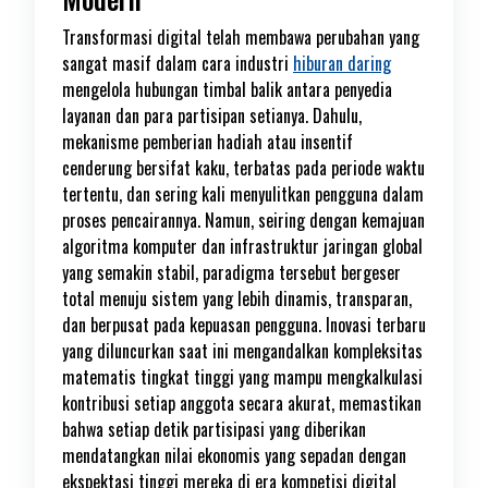
Transformasi digital telah membawa perubahan yang
sangat masif dalam cara industri
hiburan daring
mengelola hubungan timbal balik antara penyedia
layanan dan para partisipan setianya. Dahulu,
mekanisme pemberian hadiah atau insentif
cenderung bersifat kaku, terbatas pada periode waktu
tertentu, dan sering kali menyulitkan pengguna dalam
proses pencairannya. Namun, seiring dengan kemajuan
algoritma komputer dan infrastruktur jaringan global
yang semakin stabil, paradigma tersebut bergeser
total menuju sistem yang lebih dinamis, transparan,
dan berpusat pada kepuasan pengguna. Inovasi terbaru
yang diluncurkan saat ini mengandalkan kompleksitas
matematis tingkat tinggi yang mampu mengkalkulasi
kontribusi setiap anggota secara akurat, memastikan
bahwa setiap detik partisipasi yang diberikan
mendatangkan nilai ekonomis yang sepadan dengan
ekspektasi tinggi mereka di era kompetisi digital