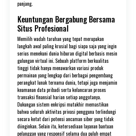
panjang.
Keuntungan Bergabung Bersama
Situs Profesional
Memilih wadah taruhan yang tepat merupakan
langkah awal paling krusial bagi siapa saja yang ingin
serius menekuni dunia hiburan digital berbasis mesin
gulungan virtual ini. Sebuah platform berkualitas
tinggi tidak hanya menawarkan variasi produk
permainan yang lengkap dari berbagai pengembang
perangkat lunak ternama dunia, tetapi juga menjamin
keamanan data pribadi serta kelancaran proses
transaksi finansial harian setiap anggotanya.
Dukungan sistem enkripsi mutakhir memastikan
bahwa seluruh aktivitas privasi pengguna terlindungi
secara ketat dari potensi ancaman siber yang tidak
diinginkan. Selain itu, ketersediaan layanan bantuan
pelanggan yang responsif selama dua puluh empat