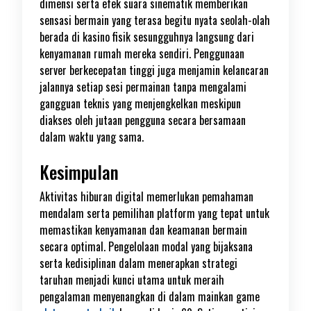
dimensi serta efek suara sinematik memberikan
sensasi bermain yang terasa begitu nyata seolah-olah
berada di kasino fisik sesungguhnya langsung dari
kenyamanan rumah mereka sendiri. Penggunaan
server berkecepatan tinggi juga menjamin kelancaran
jalannya setiap sesi permainan tanpa mengalami
gangguan teknis yang menjengkelkan meskipun
diakses oleh jutaan pengguna secara bersamaan
dalam waktu yang sama.
Kesimpulan
Aktivitas hiburan digital memerlukan pemahaman
mendalam serta pemilihan platform yang tepat untuk
memastikan kenyamanan dan keamanan bermain
secara optimal. Pengelolaan modal yang bijaksana
serta kedisiplinan dalam menerapkan strategi
taruhan menjadi kunci utama untuk meraih
pengalaman menyenangkan di dalam mainkan game