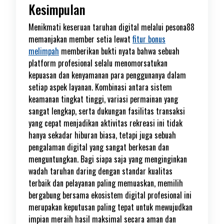
Kesimpulan
Menikmati keseruan taruhan digital melalui pesona88
memanjakan member setia lewat
fitur bonus
melimpah
memberikan bukti nyata bahwa sebuah
platform profesional selalu menomorsatukan
kepuasan dan kenyamanan para penggunanya dalam
setiap aspek layanan. Kombinasi antara sistem
keamanan tingkat tinggi, variasi permainan yang
sangat lengkap, serta dukungan fasilitas transaksi
yang cepat menjadikan aktivitas rekreasi ini tidak
hanya sekadar hiburan biasa, tetapi juga sebuah
pengalaman digital yang sangat berkesan dan
menguntungkan. Bagi siapa saja yang menginginkan
wadah taruhan daring dengan standar kualitas
terbaik dan pelayanan paling memuaskan, memilih
bergabung bersama ekosistem digital profesional ini
merupakan keputusan paling tepat untuk mewujudkan
impian meraih hasil maksimal secara aman dan