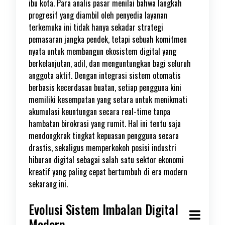
ibu kota. Para analis pasar menilai bahwa langkah
progresif yang diambil oleh penyedia layanan
terkemuka ini tidak hanya sekadar strategi
pemasaran jangka pendek, tetapi sebuah komitmen
nyata untuk membangun ekosistem digital yang
berkelanjutan, adil, dan menguntungkan bagi seluruh
anggota aktif. Dengan integrasi sistem otomatis
berbasis kecerdasan buatan, setiap pengguna kini
memiliki kesempatan yang setara untuk menikmati
akumulasi keuntungan secara real-time tanpa
hambatan birokrasi yang rumit. Hal ini tentu saja
mendongkrak tingkat kepuasan pengguna secara
drastis, sekaligus memperkokoh posisi industri
hiburan digital sebagai salah satu sektor ekonomi
kreatif yang paling cepat bertumbuh di era modern
sekarang ini.
Evolusi Sistem Imbalan Digital
Modern