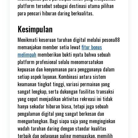
platform tersebut sebagai destinasi utama pilihan
para pencari hiburan daring berkualitas.
Kesimpulan
Menikmati keseruan taruhan digital melalui pesona88
memanjakan member setia lewat
fitur bonus
melimpah
memberikan bukti nyata bahwa sebuah
platform profesional selalu menomorsatukan
kepuasan dan kenyamanan para penggunanya dalam
setiap aspek layanan. Kombinasi antara sistem
keamanan tingkat tinggi, variasi permainan yang
sangat lengkap, serta dukungan fasilitas transaksi
yang cepat menjadikan aktivitas rekreasi ini tidak
hanya sekadar hiburan biasa, tetapi juga sebuah
pengalaman digital yang sangat berkesan dan
menguntungkan. Bagi siapa saja yang menginginkan
wadah taruhan daring dengan standar kualitas
terbaik dan pelayanan paling memuaskan, memilih