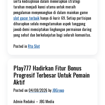
serta kedisiplinan dalam menerapkan strategi
taruhan menjadi kunci utama untuk meraih
pengalaman menyenangkan di dalam mainkan game
slot gacor terbaik
hanya di kurir 69. Setiap partisipan
diharapkan selalu mengutamakan aspek tanggung
jawab demi menciptakan lingkungan permainan daring
yang sehat dan berkelanjutan bagi seluruh komunitas.
Posted in
Rtp Slot
Play777 Hadirkan Fitur Bonus
Progresif Terbesar Untuk Pemain
Aktif
Posted on
04/08/2026
by
JBGroup
Admin Redaksi –
JBG Media