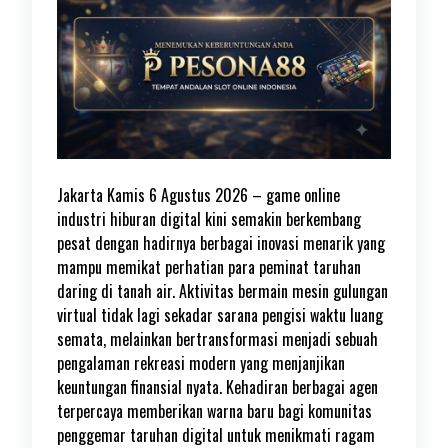
Jakarta Kamis 6 Agustus 2026 – game online
industri hiburan digital kini semakin berkembang
pesat dengan hadirnya berbagai inovasi menarik yang
mampu memikat perhatian para peminat taruhan
daring di tanah air. Aktivitas bermain mesin gulungan
virtual tidak lagi sekadar sarana pengisi waktu luang
semata, melainkan bertransformasi menjadi sebuah
pengalaman rekreasi modern yang menjanjikan
keuntungan finansial nyata. Kehadiran berbagai agen
terpercaya memberikan warna baru bagi komunitas
penggemar taruhan digital untuk menikmati ragam