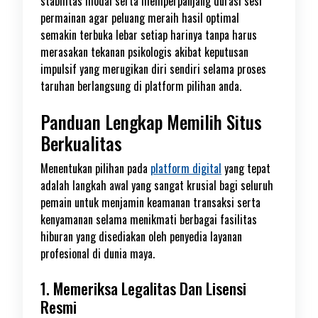
stabilitas modal serta memperpanjang durasi sesi
permainan agar peluang meraih hasil optimal
semakin terbuka lebar setiap harinya tanpa harus
merasakan tekanan psikologis akibat keputusan
impulsif yang merugikan diri sendiri selama proses
taruhan berlangsung di platform pilihan anda.
Panduan Lengkap Memilih Situs
Berkualitas
Menentukan pilihan pada
platform digital
yang tepat
adalah langkah awal yang sangat krusial bagi seluruh
pemain untuk menjamin keamanan transaksi serta
kenyamanan selama menikmati berbagai fasilitas
hiburan yang disediakan oleh penyedia layanan
profesional di dunia maya.
1. Memeriksa Legalitas Dan Lisensi
Resmi