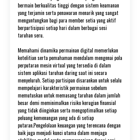
bermain berkualitas tinggi dengan sistem keamanan
yang terjamin serta penawaran menarik yang sangat
menguntungkan bagi para member setia yang aktif
berpartisipasi setiap hari dalam berbagai sesi
taruhan seru.
Memahami dinamika permainan digital memerlukan
ketelitian serta pemahaman mendalam mengenai pola
perputaran mesin virtual yang tersedia di dalam
sistem aplikasi taruhan daring saat ini secara
menyeluruh. Setiap partisipan disarankan untuk selalu
mempelajari karakteristik permainan sebelum
memutuskan untuk memasang taruhan dalam jumlah
besar demi meminimalkan risiko kerugian finansial
yang tidak diinginkan serta mengoptimalkan setiap
peluang kemenangan yang ada di setiap
putaran.Pengelolaan keuangan yang terencana dengan
baik juga menjadi kunci utama dalam menjaga