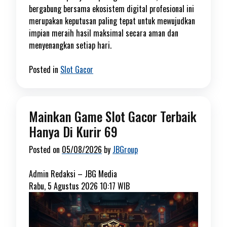
bergabung bersama ekosistem digital profesional ini
merupakan keputusan paling tepat untuk mewujudkan
impian meraih hasil maksimal secara aman dan
menyenangkan setiap hari.
Posted in
Slot Gacor
Mainkan Game Slot Gacor Terbaik
Hanya Di Kurir 69
Posted on
05/08/2026
by
JBGroup
Admin Redaksi –
JBG Media
Rabu, 5 Agustus 2026 10:17 WIB