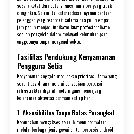
secara ketat dari potensi ancaman siber yang tidak
diinginkan. Selain itu, ketersediaan layanan bantuan
pelanggan yang responsif selama dua puluh empat
jam penuh menjadi indikator kuat profesionalisme
sebuah pengelola dalam melayani kebutuhan para
anggotanya tanpa mengenal waktu.
Fasilitas Pendukung Kenyamanan
Pengguna Setia
Kenyamanan anggota merupakan prioritas utama yang
senantiasa dijaga melalui penyediaan berbagai
infrastruktur digital modern guna menunjang
kelancaran aktivitas bermain setiap hari.
1. Aksesibilitas Tanpa Batas Perangkat
Kemudahan mengakses seluruh menu permainan
melalui berbagai jenis gawai pintar berbasis android