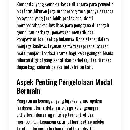
Kompetisi yang semakin ketat di antara para penyedia
platform hiburan juga mendorong terciptanya standar
pelayanan yang jauh lebih profesional demi
mempertahankan loyalitas para pengguna di tengah
gempuran berbagai penawaran menarik dari
kompetitor baru setiap bulannya. Konsistensi dalam
menjaga kualitas layanan serta transparansi aturan
main menjadi fondasi utama bagi kelangsungan bisnis
hiburan digital yang sehat dan berkelanjutan di masa
depan bagi seluruh pelaku industri terkait.
Aspek Penting Pengelolaan Modal
Bermain
Pengaturan keuangan yang bijaksana merupakan
landasan utama dalam menjaga kelangsungan
aktivitas hiburan agar tetap terkontrol dan
memberikan kepuasan optimal bagi setiap pelaku
taruhan daring di berbagai platform digital