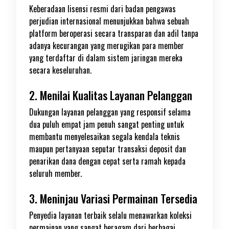
Keberadaan lisensi resmi dari badan pengawas
perjudian internasional menunjukkan bahwa sebuah
platform beroperasi secara transparan dan adil tanpa
adanya kecurangan yang merugikan para member
yang terdaftar di dalam sistem jaringan mereka
secara keseluruhan.
2. Menilai Kualitas Layanan Pelanggan
Dukungan layanan pelanggan yang responsif selama
dua puluh empat jam penuh sangat penting untuk
membantu menyelesaikan segala kendala teknis
maupun pertanyaan seputar transaksi deposit dan
penarikan dana dengan cepat serta ramah kepada
seluruh member.
3. Meninjau Variasi Permainan Tersedia
Penyedia layanan terbaik selalu menawarkan koleksi
permainan yang sangat beragam dari berbagai