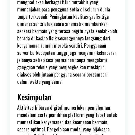
menghadirkan berbagai fitur mutakhir yang
memanjakan para pengguna setia di seluruh dunia
tanpa terkecuali. Peningkatan kualitas grafis tiga
dimensi serta efek suara sinematik memberikan
sensasi bermain yang terasa begitu nyata seolah-olah
berada di kasino fisik sesungguhnya langsung dari
kenyamanan rumah mereka sendiri. Penggunaan
server berkecepatan tinggi juga menjamin kelancaran
jalannya setiap sesi permainan tanpa mengalami
gangguan teknis yang menjengkelkan meskipun
diakses oleh jutaan pengguna secara bersamaan
dalam waktu yang sama.
Kesimpulan
Aktivitas hiburan digital memerlukan pemahaman
mendalam serta pemilihan platform yang tepat untuk
memastikan kenyamanan dan keamanan bermain
secara optimal. Pengelolaan modal yang bijaksana